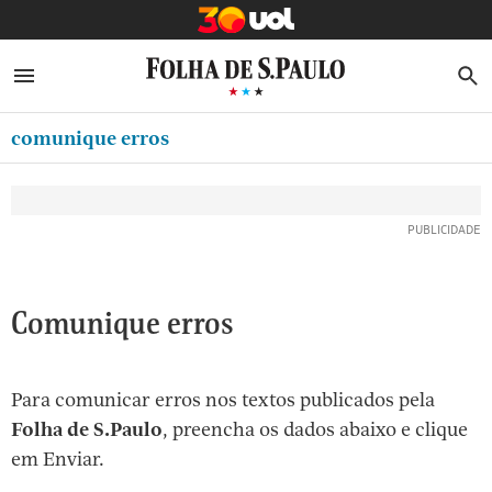
MINHA FOLHA
ABRIR SIDEBAR MENU
MENU
B
Ir
ASSINE
MINHA PLAYLIST
para
comunique erros
NEWSLETTERS
o
Oferta Especial:
Oferta Especial:
conteúdo
MINHA ASSINATURA
ASSINE A FOLHA
ASSINE A FOLHA
R$1,90 no 1º mês
R$1,90 no 1º mês
[1]
FORMA DE PAGAMENTO
Ir
para
EDITAR SENHA E CONTA
o
ATENDIMENTO
Comunique erros
menu
[2]
CLUBE FOLHA
Ir
Para comunicar erros nos textos publicados pela
CASA FOLHA
para
Folha de S.Paulo
, preencha os dados abaixo e clique
o
SAIR
em Enviar.
rodapé