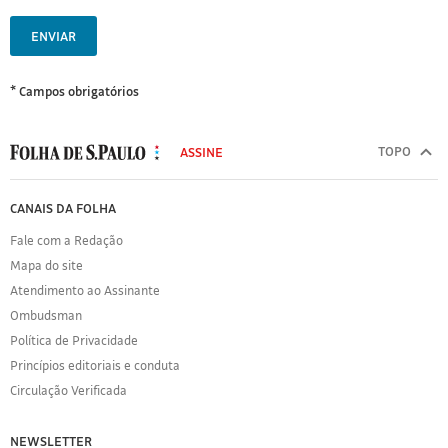
ENVIAR
* Campos obrigatórios
MODAL
500
TOPO
ASSINE
Folha
de
FOLHA
CANAIS DA FOLHA
S.Paulo
DE
Fale com a Redação
S.PAULO
Mapa do site
Sobre
Atendimento ao Assinante
a
Folha
Ombudsman
Política
Política de Privacidade
de
Princípios editoriais e conduta
Privacidade
Circulação Verificada
Expediente
Acervo
NEWSLETTER