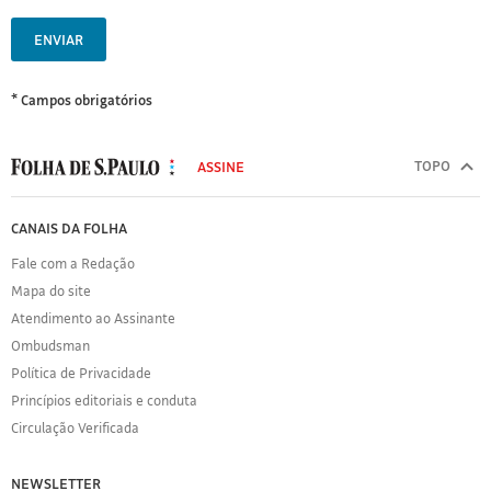
ENVIAR
* Campos obrigatórios
MODAL
500
TOPO
ASSINE
Folha
de
FOLHA
CANAIS DA FOLHA
S.Paulo
DE
Fale com a Redação
S.PAULO
Mapa do site
Sobre
Atendimento ao Assinante
a
Folha
Ombudsman
Política
Política de Privacidade
de
Princípios editoriais e conduta
Privacidade
Circulação Verificada
Expediente
Acervo
NEWSLETTER