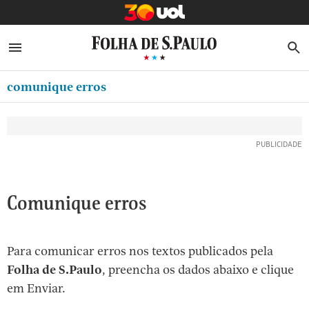
MINHA FOLHA
ABRIR SIDEBAR MENU
MENU
B
Ir
ASSINE
MINHA PLAYLIST
para
comunique erros
NEWSLETTERS
o
Oferta Especial:
Oferta Especial:
conteúdo
MINHA ASSINATURA
ASSINE A FOLHA
ASSINE A FOLHA
R$1,90 no 1º mês
R$1,90 no 1º mês
[1]
FORMA DE PAGAMENTO
Ir
para
EDITAR SENHA E CONTA
o
ATENDIMENTO
Comunique erros
menu
[2]
CLUBE FOLHA
Ir
Para comunicar erros nos textos publicados pela
CASA FOLHA
para
Folha de S.Paulo
, preencha os dados abaixo e clique
o
SAIR
em Enviar.
rodapé