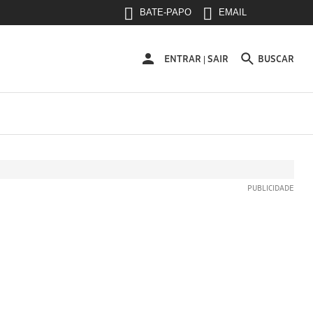
BATE-PAPO
EMAIL
ENTRAR
ENTRAR
SAIR
BUSCAR
|