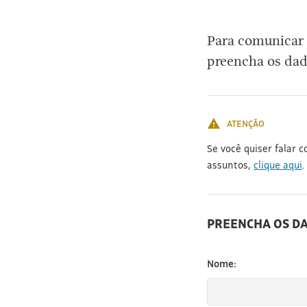
[3]
Para comunicar 
preencha os dad
ATENÇÃO
Se você quiser falar 
assuntos,
clique aqui
.
PREENCHA OS D
Nome: