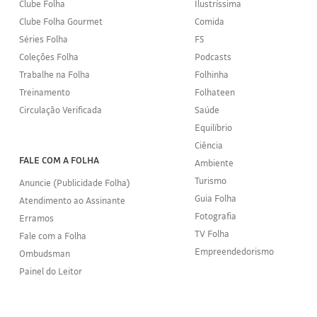
Clube Folha
Ilustríssima
Clube Folha Gourmet
Comida
Séries Folha
F5
Coleções Folha
Podcasts
Trabalhe na Folha
Folhinha
Treinamento
Folhateen
Circulação Verificada
Saúde
Equilíbrio
Ciência
FALE COM A FOLHA
Ambiente
Turismo
Anuncie (Publicidade Folha)
Guia Folha
Atendimento ao Assinante
Fotografia
Erramos
TV Folha
Fale com a Folha
Empreendedorismo
Ombudsman
Painel do Leitor