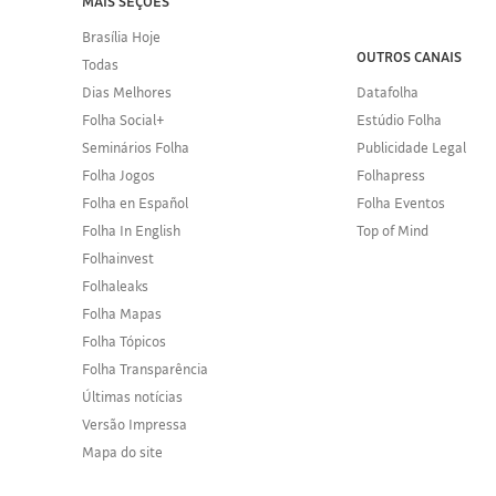
MAIS SEÇÕES
Brasília Hoje
OUTROS CANAIS
Todas
Dias Melhores
Datafolha
Folha Social+
Estúdio Folha
Seminários Folha
Publicidade Legal
Folha Jogos
Folhapress
Folha en Español
Folha Eventos
Folha In English
Top of Mind
Folhainvest
Folhaleaks
Folha Mapas
Folha Tópicos
Folha Transparência
Últimas notícias
Versão Impressa
Mapa do site