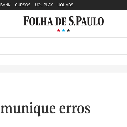
GBANK
CURSOS
UOL PLAY
UOL ADS
munique erros