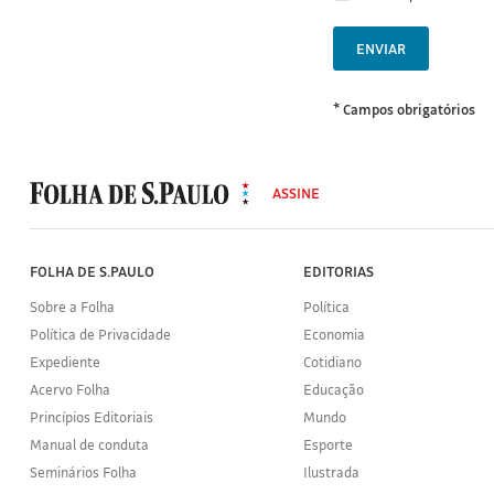
ENVIAR
* Campos obrigatórios
MODAL
500
ASSINE
Folha
de
S.Paulo
FOLHA DE S.PAULO
EDITORIAS
Sobre a Folha
Política
Política de Privacidade
Economia
Expediente
Cotidiano
Acervo Folha
Educação
Princípios Editoriais
Mundo
Manual de conduta
Esporte
Seminários Folha
Ilustrada