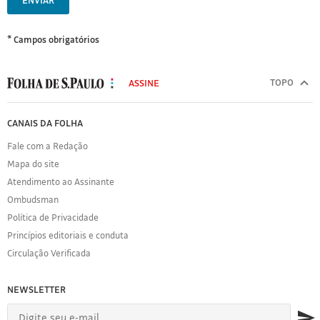
ENVIAR
* Campos obrigatórios
MODAL
500
TOPO
ASSINE
Folha
de
FOLHA
CANAIS DA FOLHA
S.Paulo
DE
Fale com a Redação
S.PAULO
Mapa do site
Sobre
Atendimento ao Assinante
a
Folha
Ombudsman
Política
Política de Privacidade
de
Princípios editoriais e conduta
Privacidade
Circulação Verificada
Expediente
Acervo
NEWSLETTER
Folha
Princípios