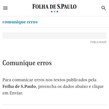
ABRIR SIDEBAR MENU
MENU
B
Ir
ASSINE
MINHA FOLHA
para
comunique erros
MINHA PLAYLIST
o
Oferta Especial:
Oferta Especial:
conteúdo
NEWSLETTERS
ASSINE A FOLHA
ASSINE A FOLHA
R$1,90 no 1º mês
R$1,90 no 1º mês
[1]
MINHA ASSINATURA
Ir
para
FORMA DE PAGAMENTO
o
EDITAR SENHA E CONTA
Comunique erros
menu
[2]
ATENDIMENTO
Ir
Para comunicar erros nos textos publicados pela
CLUBE FOLHA
para
Folha de S.Paulo
, preencha os dados abaixo e clique
CASA FOLHA
o
em Enviar.
rodapé
SAIR
[3]