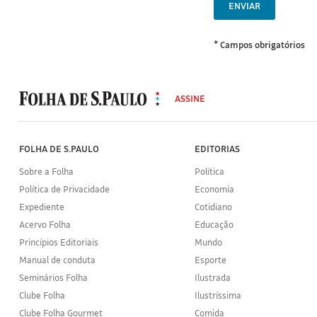
ENVIAR
* Campos obrigatórios
MODAL
500
ASSINE
Folha
de
S.Paulo
FOLHA DE S.PAULO
EDITORIAS
Sobre a Folha
Política
Política de Privacidade
Economia
Expediente
Cotidiano
Acervo Folha
Educação
Princípios Editoriais
Mundo
Manual de conduta
Esporte
Seminários Folha
Ilustrada
Clube Folha
Ilustríssima
Clube Folha Gourmet
Comida