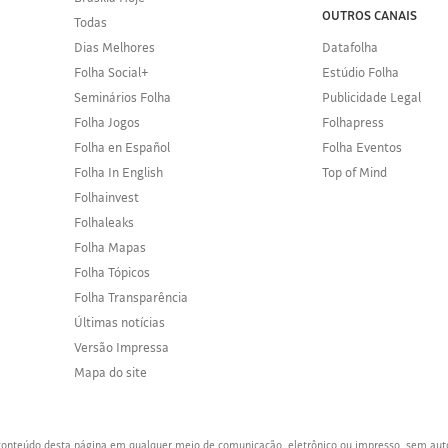
OUTROS CANAIS
Todas
Dias Melhores
Datafolha
Folha Social+
Estúdio Folha
Seminários Folha
Publicidade Legal
Folha Jogos
Folhapress
Folha en Español
Folha Eventos
Folha In English
Top of Mind
Folhainvest
Folhaleaks
Folha Mapas
Folha Tópicos
Folha Transparência
Últimas notícias
Versão Impressa
Mapa do site
o conteúdo desta página em qualquer meio de comunicação, eletrônico ou impresso, sem aut