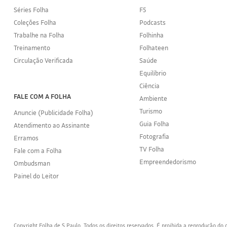
Séries Folha
F5
Coleções Folha
Podcasts
Trabalhe na Folha
Folhinha
Treinamento
Folhateen
Circulação Verificada
Saúde
Equilíbrio
Ciência
FALE COM A FOLHA
Ambiente
Turismo
Anuncie (Publicidade Folha)
Guia Folha
Atendimento ao Assinante
Fotografia
Erramos
TV Folha
Fale com a Folha
Empreendedorismo
Ombudsman
Painel do Leitor
Copyright Folha de S.Paulo. Todos os direitos reservados. É proibida a reprodução d