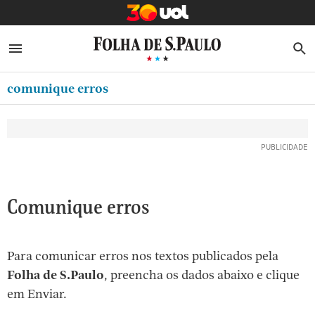
MINHA FOLHA
ABRIR SIDEBAR MENU
MENU
B
Ir
ASSINE
MINHA PLAYLIST
para
comunique erros
NEWSLETTERS
o
Oferta Especial:
Oferta Especial:
conteúdo
MINHA ASSINATURA
ASSINE A FOLHA
ASSINE A FOLHA
R$1,90 no 1º mês
R$1,90 no 1º mês
[1]
FORMA DE PAGAMENTO
Ir
para
EDITAR SENHA E CONTA
o
ATENDIMENTO
Comunique erros
menu
[2]
CLUBE FOLHA
Ir
Para comunicar erros nos textos publicados pela
CASA FOLHA
para
Folha de S.Paulo
, preencha os dados abaixo e clique
o
SAIR
em Enviar.
rodapé