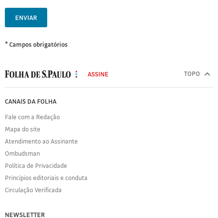
ENVIAR
* Campos obrigatórios
MODAL
500
TOPO
ASSINE
Folha
de
FOLHA
CANAIS DA FOLHA
S.Paulo
DE
Fale com a Redação
S.PAULO
Mapa do site
Sobre
Atendimento ao Assinante
a
Folha
Ombudsman
Política
Política de Privacidade
de
Princípios editoriais e conduta
Privacidade
Circulação Verificada
Expediente
Acervo
NEWSLETTER