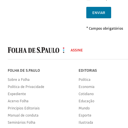
ENVIAR
* Campos obrigatórios
MODAL
500
ASSINE
Folha
de
S.Paulo
FOLHA DE S.PAULO
EDITORIAS
Sobre a Folha
Política
Política de Privacidade
Economia
Expediente
Cotidiano
Acervo Folha
Educação
Princípios Editoriais
Mundo
Manual de conduta
Esporte
Seminários Folha
Ilustrada