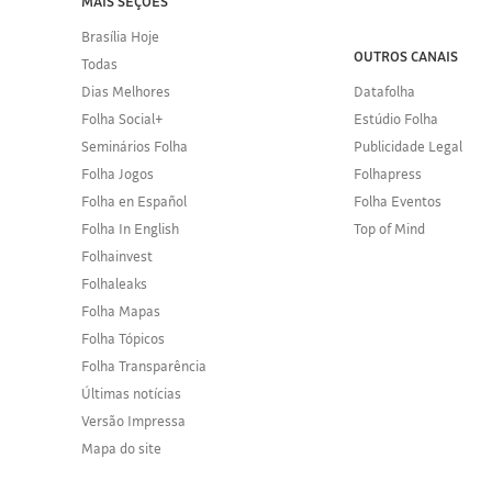
MAIS SEÇÕES
Brasília Hoje
OUTROS CANAIS
Todas
Dias Melhores
Datafolha
Folha Social+
Estúdio Folha
Seminários Folha
Publicidade Legal
Folha Jogos
Folhapress
Folha en Español
Folha Eventos
Folha In English
Top of Mind
Folhainvest
Folhaleaks
Folha Mapas
Folha Tópicos
Folha Transparência
Últimas notícias
Versão Impressa
Mapa do site