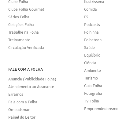
Clube Folha
Ilustríssima
Clube Folha Gourmet
Comida
Séries Folha
F5
Coleções Folha
Podcasts
Trabalhe na Folha
Folhinha
Treinamento
Folhateen
Circulação Verificada
Saúde
Equilíbrio
Ciência
FALE COM A FOLHA
Ambiente
Turismo
Anuncie (Publicidade Folha)
Guia Folha
Atendimento ao Assinante
Fotografia
Erramos
TV Folha
Fale com a Folha
Empreendedorismo
Ombudsman
Painel do Leitor