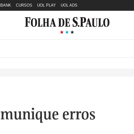
GBANK
CURSOS
UOL PLAY
UOL ADS
munique erros