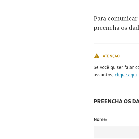
[3]
Para comunicar 
preencha os dad
ATENÇÃO
Se você quiser falar 
assuntos,
clique aqui
.
PREENCHA OS D
Nome: