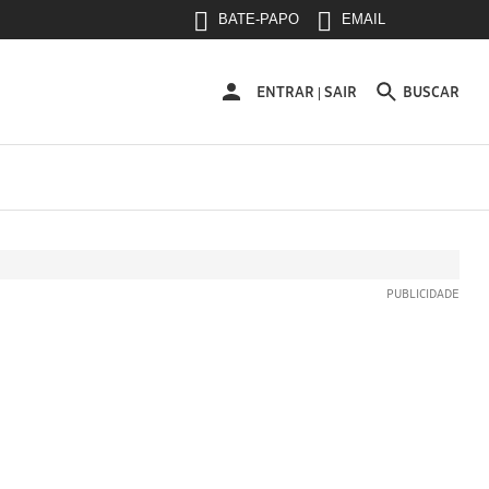
BATE-PAPO
EMAIL
ENTRAR
ENTRAR
SAIR
BUSCAR
|