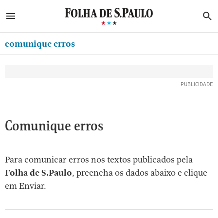
ABRIR SIDEBAR MENU
MENU
B
Ir
ASSINE
MINHA FOLHA
para
comunique erros
MINHA PLAYLIST
o
Oferta Especial:
Oferta Especial:
conteúdo
NEWSLETTERS
ASSINE A FOLHA
ASSINE A FOLHA
R$1,90 no 1º mês
R$1,90 no 1º mês
[1]
MINHA ASSINATURA
Ir
para
FORMA DE PAGAMENTO
o
EDITAR SENHA E CONTA
Comunique erros
menu
[2]
ATENDIMENTO
Ir
Para comunicar erros nos textos publicados pela
CLUBE FOLHA
para
Folha de S.Paulo
, preencha os dados abaixo e clique
CASA FOLHA
o
em Enviar.
rodapé
SAIR
[3]