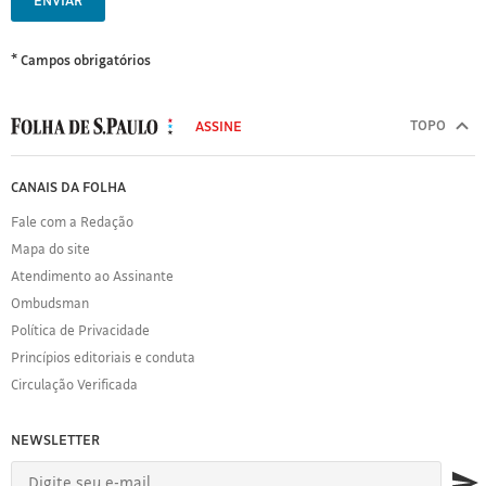
ENVIAR
* Campos obrigatórios
MODAL
500
TOPO
ASSINE
Folha
de
FOLHA
CANAIS DA FOLHA
S.Paulo
DE
Fale com a Redação
S.PAULO
Mapa do site
Sobre
Atendimento ao Assinante
a
Folha
Ombudsman
Política
Política de Privacidade
de
Princípios editoriais e conduta
Privacidade
Circulação Verificada
Expediente
Acervo
NEWSLETTER
Folha
Princípios