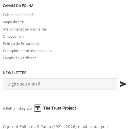
de
FOLHA
CANAIS DA FOLHA
S.Paulo
DE
Fale com a Redação
S.PAULO
Mapa do site
Sobre
Atendimento ao Assinante
a
Folha
Ombudsman
Política
Política de Privacidade
de
Princípios editoriais e conduta
Privacidade
Circulação Verificada
Expediente
Acervo
NEWSLETTER
Folha
Princípios
Editoriais
Manual
de
A Folha integra o
conduta
Seminários
Folha
O jornal Folha de S.Paulo (1921 - 2026) é publicado pela
Clube