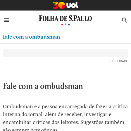
MINHA FOLHA
ABRIR SIDEBAR MENU
MENU
B
Ir
ASSINE
MINHA PLAYLIST
para
fale com a ombudsman
NEWSLETTERS
o
Oferta Especial:
Oferta Especial:
conteúdo
MINHA ASSINATURA
ASSINE A FOLHA
ASSINE A FOLHA
R$1,90 no 1º mês
R$1,90 no 1º mês
[1]
FORMA DE PAGAMENTO
Ir
para
EDITAR SENHA E CONTA
o
ATENDIMENTO
Fale com a ombudsman
menu
[2]
CLUBE FOLHA
Ir
Ombudsman é a pessoa encarregada de fazer a crítica
CASA FOLHA
para
interna do jornal, além de receber, investigar e
o
SAIR
encaminhar críticas dos leitores. Sugestões também
rodapé
são sempre bem-vindas.