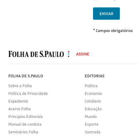
ENVIAR
* Campos obrigatórios
MODAL
500
ASSINE
Folha
de
S.Paulo
FOLHA DE S.PAULO
EDITORIAS
Sobre a Folha
Política
Política de Privacidade
Economia
Expediente
Cotidiano
Acervo Folha
Educação
Princípios Editoriais
Mundo
Manual de conduta
Esporte
Seminários Folha
Ilustrada