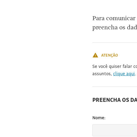
[3]
Para comunicar 
preencha os dad
ATENÇÃO
Se você quiser falar 
assuntos,
clique aqui
.
PREENCHA OS D
Nome: