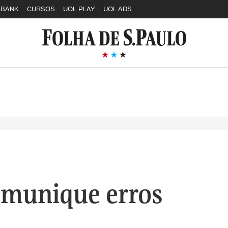
GBANK
CURSOS
UOL PLAY
UOL ADS
munique erros