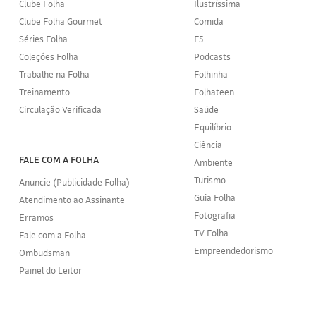
Clube Folha
Ilustríssima
Clube Folha Gourmet
Comida
Séries Folha
F5
Coleções Folha
Podcasts
Trabalhe na Folha
Folhinha
Treinamento
Folhateen
Circulação Verificada
Saúde
Equilíbrio
Ciência
FALE COM A FOLHA
Ambiente
Turismo
Anuncie (Publicidade Folha)
Guia Folha
Atendimento ao Assinante
Fotografia
Erramos
TV Folha
Fale com a Folha
Empreendedorismo
Ombudsman
Painel do Leitor