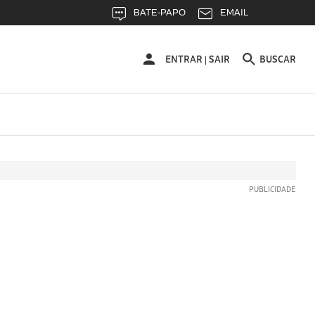
BATE-PAPO
EMAIL
ENTRAR
ENTRAR
SAIR
BUSCAR
|