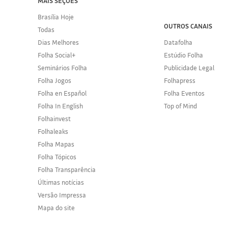
MAIS SEÇÕES
Brasília Hoje
OUTROS CANAIS
Todas
Dias Melhores
Datafolha
Folha Social+
Estúdio Folha
Seminários Folha
Publicidade Legal
Folha Jogos
Folhapress
Folha en Español
Folha Eventos
Folha In English
Top of Mind
Folhainvest
Folhaleaks
Folha Mapas
Folha Tópicos
Folha Transparência
Últimas notícias
Versão Impressa
Mapa do site