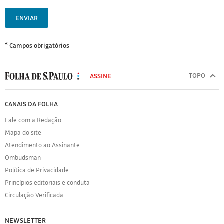
ENVIAR
* Campos obrigatórios
MODAL
500
TOPO
ASSINE
Folha
de
FOLHA
CANAIS DA FOLHA
S.Paulo
DE
Fale com a Redação
S.PAULO
Mapa do site
Sobre
Atendimento ao Assinante
a
Folha
Ombudsman
Política
Política de Privacidade
de
Princípios editoriais e conduta
Privacidade
Circulação Verificada
Expediente
Acervo
NEWSLETTER