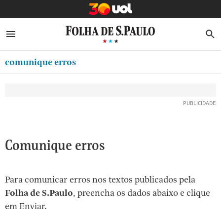
MINHA FOLHA
ABRIR SIDEBAR MENU
MENU
B
Ir
ASSINE
MINHA PLAYLIST
para
comunique erros
NEWSLETTERS
o
Oferta Especial:
Oferta Especial:
conteúdo
MINHA ASSINATURA
ASSINE A FOLHA
ASSINE A FOLHA
R$1,90 no 1º mês
R$1,90 no 1º mês
[1]
FORMA DE PAGAMENTO
Ir
para
EDITAR SENHA E CONTA
o
ATENDIMENTO
Comunique erros
menu
[2]
CLUBE FOLHA
Ir
Para comunicar erros nos textos publicados pela
CASA FOLHA
para
Folha de S.Paulo
, preencha os dados abaixo e clique
o
SAIR
em Enviar.
rodapé