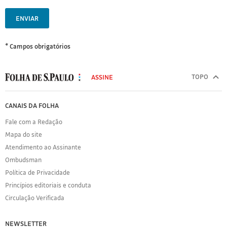
ENVIAR
* Campos obrigatórios
MODAL
500
TOPO
ASSINE
Folha
de
FOLHA
CANAIS DA FOLHA
S.Paulo
DE
Fale com a Redação
S.PAULO
Mapa do site
Sobre
Atendimento ao Assinante
a
Folha
Ombudsman
Política
Política de Privacidade
de
Princípios editoriais e conduta
Privacidade
Circulação Verificada
Expediente
Acervo
NEWSLETTER