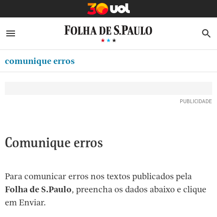
MINHA FOLHA
ABRIR SIDEBAR MENU
MENU
B
Ir
ASSINE
MINHA PLAYLIST
para
comunique erros
NEWSLETTERS
o
Oferta Especial:
Oferta Especial:
conteúdo
MINHA ASSINATURA
ASSINE A FOLHA
ASSINE A FOLHA
R$1,90 no 1º mês
R$1,90 no 1º mês
[1]
FORMA DE PAGAMENTO
Ir
para
EDITAR SENHA E CONTA
o
ATENDIMENTO
Comunique erros
menu
[2]
CLUBE FOLHA
Ir
Para comunicar erros nos textos publicados pela
CASA FOLHA
para
Folha de S.Paulo
, preencha os dados abaixo e clique
o
SAIR
em Enviar.
rodapé