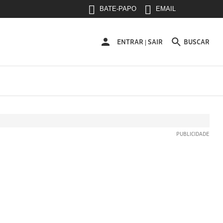
BATE-PAPO
EMAIL
ENTRAR
ENTRAR
SAIR
BUSCAR
|