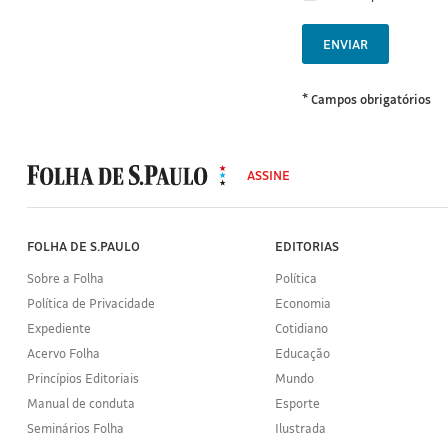
ENVIAR
* Campos obrigatórios
MODAL
500
ASSINE
Folha
de
S.Paulo
FOLHA DE S.PAULO
EDITORIAS
Sobre a Folha
Política
Política de Privacidade
Economia
Expediente
Cotidiano
Acervo Folha
Educação
Princípios Editoriais
Mundo
Manual de conduta
Esporte
Seminários Folha
Ilustrada