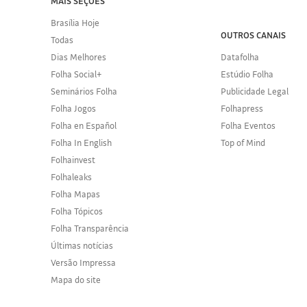
MAIS SEÇÕES
Brasília Hoje
OUTROS CANAIS
Todas
Dias Melhores
Datafolha
Folha Social+
Estúdio Folha
Seminários Folha
Publicidade Legal
Folha Jogos
Folhapress
Folha en Español
Folha Eventos
Folha In English
Top of Mind
Folhainvest
Folhaleaks
Folha Mapas
Folha Tópicos
Folha Transparência
Últimas notícias
Versão Impressa
Mapa do site