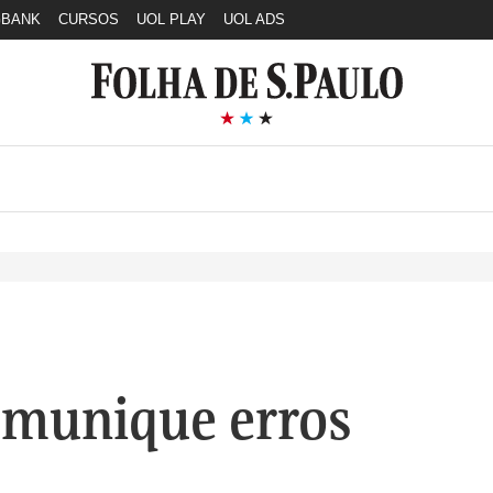
GBANK
CURSOS
UOL PLAY
UOL ADS
munique erros