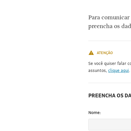
[3]
Para comunicar 
preencha os dad
ATENÇÃO
Se você quiser falar 
assuntos,
clique aqui
.
PREENCHA OS D
Nome: