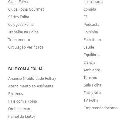
Clube Folha
Ilustríssima
Clube Folha Gourmet
Comida
Séries Folha
F5
Coleções Folha
Podcasts
Trabalhe na Folha
Folhinha
Treinamento
Folhateen
Circulação Verificada
Saúde
Equilíbrio
Ciência
FALE COM A FOLHA
Ambiente
Turismo
Anuncie (Publicidade Folha)
Guia Folha
Atendimento ao Assinante
Fotografia
Erramos
TV Folha
Fale com a Folha
Empreendedorismo
Ombudsman
Painel do Leitor