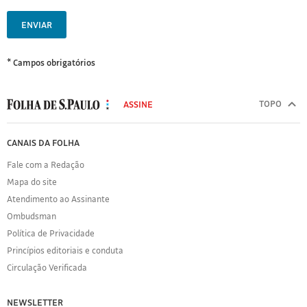
ENVIAR
* Campos obrigatórios
MODAL
500
TOPO
ASSINE
Folha
de
FOLHA
CANAIS DA FOLHA
S.Paulo
DE
Fale com a Redação
S.PAULO
Mapa do site
Sobre
Atendimento ao Assinante
a
Folha
Ombudsman
Política
Política de Privacidade
de
Princípios editoriais e conduta
Privacidade
Circulação Verificada
Expediente
Acervo
NEWSLETTER