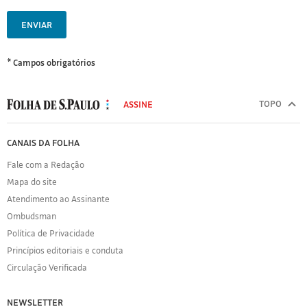
ENVIAR
* Campos obrigatórios
MODAL
500
TOPO
ASSINE
Folha
de
FOLHA
CANAIS DA FOLHA
S.Paulo
DE
Fale com a Redação
S.PAULO
Mapa do site
Sobre
Atendimento ao Assinante
a
Folha
Ombudsman
Política
Política de Privacidade
de
Princípios editoriais e conduta
Privacidade
Circulação Verificada
Expediente
Acervo
NEWSLETTER