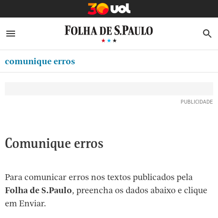
MINHA FOLHA
ABRIR SIDEBAR MENU
MENU
B
Ir
ASSINE
MINHA PLAYLIST
para
comunique erros
NEWSLETTERS
o
Oferta Especial:
Oferta Especial:
conteúdo
MINHA ASSINATURA
ASSINE A FOLHA
ASSINE A FOLHA
R$1,90 no 1º mês
R$1,90 no 1º mês
[1]
FORMA DE PAGAMENTO
Ir
para
EDITAR SENHA E CONTA
o
ATENDIMENTO
Comunique erros
menu
[2]
CLUBE FOLHA
Ir
Para comunicar erros nos textos publicados pela
CASA FOLHA
para
Folha de S.Paulo
, preencha os dados abaixo e clique
o
SAIR
em Enviar.
rodapé