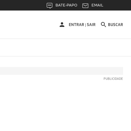
BATE-PAPO
EMAIL
ENTRAR
ENTRAR
SAIR
BUSCAR
|