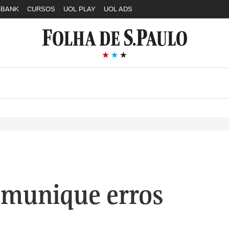
GBANK
CURSOS
UOL PLAY
UOL ADS
munique erros