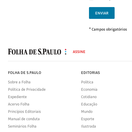
ENVIAR
* Campos obrigatórios
MODAL
500
ASSINE
Folha
de
S.Paulo
FOLHA DE S.PAULO
EDITORIAS
Sobre a Folha
Política
Política de Privacidade
Economia
Expediente
Cotidiano
Acervo Folha
Educação
Princípios Editoriais
Mundo
Manual de conduta
Esporte
Seminários Folha
Ilustrada