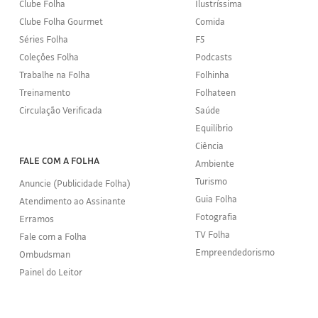
Clube Folha
Ilustríssima
Clube Folha Gourmet
Comida
Séries Folha
F5
Coleções Folha
Podcasts
Trabalhe na Folha
Folhinha
Treinamento
Folhateen
Circulação Verificada
Saúde
Equilíbrio
Ciência
FALE COM A FOLHA
Ambiente
Turismo
Anuncie (Publicidade Folha)
Guia Folha
Atendimento ao Assinante
Fotografia
Erramos
TV Folha
Fale com a Folha
Empreendedorismo
Ombudsman
Painel do Leitor