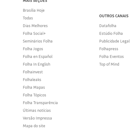
MAIS SEÇÕES
Brasília Hoje
OUTROS CANAIS
Todas
Dias Melhores
Datafolha
Folha Social+
Estúdio Folha
Seminários Folha
Publicidade Legal
Folha Jogos
Folhapress
Folha en Español
Folha Eventos
Folha In English
Top of Mind
Folhainvest
Folhaleaks
Folha Mapas
Folha Tópicos
Folha Transparência
Últimas notícias
Versão Impressa
Mapa do site