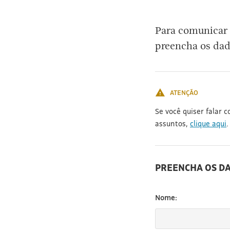
[3]
Para comunicar 
preencha os dad
ATENÇÃO
Se você quiser falar 
assuntos,
clique aqui
.
PREENCHA OS D
Nome: