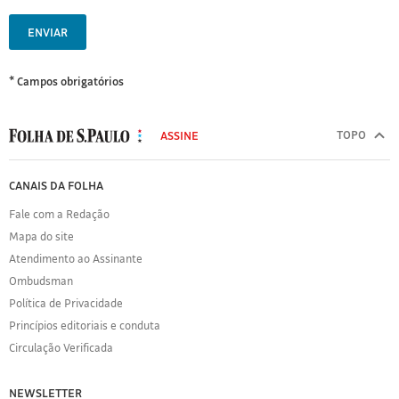
ENVIAR
* Campos obrigatórios
MODAL
500
TOPO
ASSINE
Folha
de
FOLHA
CANAIS DA FOLHA
S.Paulo
DE
Fale com a Redação
S.PAULO
Mapa do site
Sobre
Atendimento ao Assinante
a
Folha
Ombudsman
Política
Política de Privacidade
de
Princípios editoriais e conduta
Privacidade
Circulação Verificada
Expediente
Acervo
NEWSLETTER