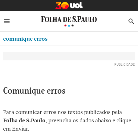
MINHA FOLHA
ABRIR SIDEBAR MENU
MENU
B
Ir
ASSINE
MINHA PLAYLIST
para
comunique erros
NEWSLETTERS
o
Oferta Especial:
Oferta Especial:
conteúdo
MINHA ASSINATURA
ASSINE A FOLHA
ASSINE A FOLHA
R$1,90 no 1º mês
R$1,90 no 1º mês
[1]
FORMA DE PAGAMENTO
Ir
para
EDITAR SENHA E CONTA
o
ATENDIMENTO
Comunique erros
menu
[2]
CLUBE FOLHA
Ir
Para comunicar erros nos textos publicados pela
CASA FOLHA
para
Folha de S.Paulo
, preencha os dados abaixo e clique
o
SAIR
em Enviar.
rodapé