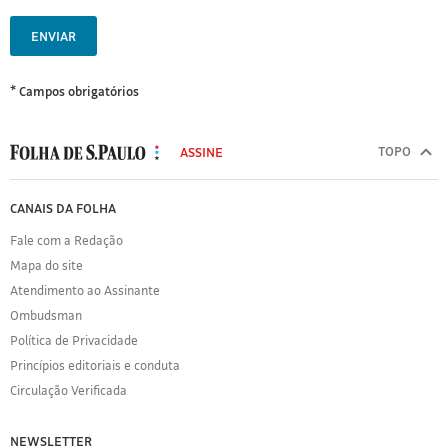
ENVIAR
* Campos obrigatórios
MODAL
500
TOPO
ASSINE
Folha
de
FOLHA
CANAIS DA FOLHA
S.Paulo
DE
Fale com a Redação
S.PAULO
Mapa do site
Sobre
Atendimento ao Assinante
a
Folha
Ombudsman
Política
Política de Privacidade
de
Princípios editoriais e conduta
Privacidade
Circulação Verificada
Expediente
Acervo
NEWSLETTER