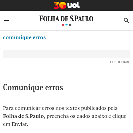
MINHA FOLHA
ABRIR SIDEBAR MENU
MENU
B
Ir
ASSINE
MINHA PLAYLIST
para
comunique erros
NEWSLETTERS
o
Oferta Especial:
Oferta Especial:
conteúdo
MINHA ASSINATURA
ASSINE A FOLHA
ASSINE A FOLHA
R$1,90 no 1º mês
R$1,90 no 1º mês
[1]
FORMA DE PAGAMENTO
Ir
para
EDITAR SENHA E CONTA
o
ATENDIMENTO
Comunique erros
menu
[2]
CLUBE FOLHA
Ir
Para comunicar erros nos textos publicados pela
CASA FOLHA
para
Folha de S.Paulo
, preencha os dados abaixo e clique
o
SAIR
em Enviar.
rodapé