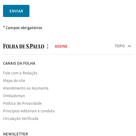
ENVIAR
* Campos obrigatórios
MODAL
500
TOPO
ASSINE
Folha
de
FOLHA
CANAIS DA FOLHA
S.Paulo
DE
Fale com a Redação
S.PAULO
Mapa do site
Sobre
Atendimento ao Assinante
a
Folha
Ombudsman
Política
Política de Privacidade
de
Princípios editoriais e conduta
Privacidade
Circulação Verificada
Expediente
Acervo
NEWSLETTER