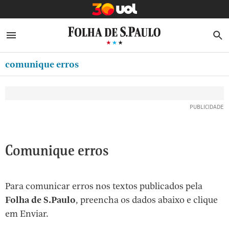
MINHA FOLHA
ABRIR SIDEBAR MENU
MENU
B
Ir
ASSINE
MINHA PLAYLIST
para
comunique erros
NEWSLETTERS
o
Oferta Especial:
Oferta Especial:
conteúdo
MINHA ASSINATURA
ASSINE A FOLHA
ASSINE A FOLHA
R$1,90 no 1º mês
R$1,90 no 1º mês
[1]
FORMA DE PAGAMENTO
Ir
para
EDITAR SENHA E CONTA
o
ATENDIMENTO
Comunique erros
menu
[2]
CLUBE FOLHA
Ir
Para comunicar erros nos textos publicados pela
CASA FOLHA
para
Folha de S.Paulo
, preencha os dados abaixo e clique
o
SAIR
em Enviar.
rodapé