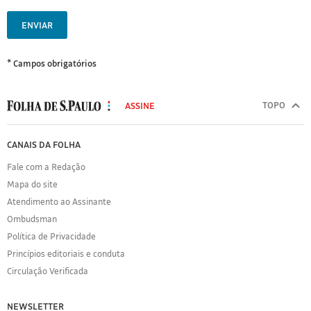
ENVIAR
* Campos obrigatórios
MODAL
500
TOPO
ASSINE
Folha
de
FOLHA
CANAIS DA FOLHA
S.Paulo
DE
Fale com a Redação
S.PAULO
Mapa do site
Sobre
Atendimento ao Assinante
a
Folha
Ombudsman
Política
Política de Privacidade
de
Princípios editoriais e conduta
Privacidade
Circulação Verificada
Expediente
Acervo
NEWSLETTER