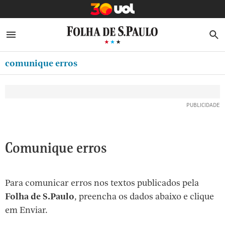
MINHA FOLHA
ABRIR SIDEBAR MENU
MENU
B
Ir
ASSINE
MINHA PLAYLIST
para
comunique erros
NEWSLETTERS
o
Oferta Especial:
Oferta Especial:
conteúdo
MINHA ASSINATURA
ASSINE A FOLHA
ASSINE A FOLHA
R$1,90 no 1º mês
R$1,90 no 1º mês
[1]
FORMA DE PAGAMENTO
Ir
para
EDITAR SENHA E CONTA
o
ATENDIMENTO
Comunique erros
menu
[2]
CLUBE FOLHA
Ir
Para comunicar erros nos textos publicados pela
CASA FOLHA
para
Folha de S.Paulo
, preencha os dados abaixo e clique
o
SAIR
em Enviar.
rodapé