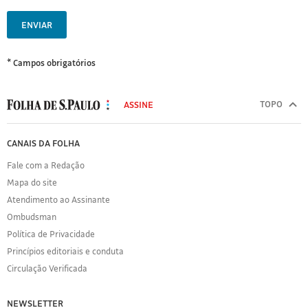
ENVIAR
* Campos obrigatórios
MODAL
500
TOPO
ASSINE
Folha
de
FOLHA
CANAIS DA FOLHA
S.Paulo
DE
Fale com a Redação
S.PAULO
Mapa do site
Sobre
Atendimento ao Assinante
a
Folha
Ombudsman
Política
Política de Privacidade
de
Princípios editoriais e conduta
Privacidade
Circulação Verificada
Expediente
Acervo
NEWSLETTER