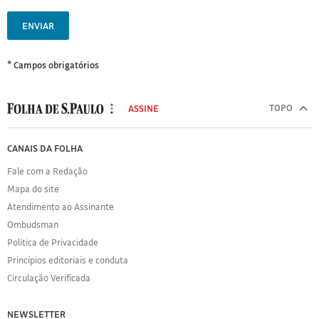
ENVIAR
* Campos obrigatórios
MODAL
500
TOPO
ASSINE
Folha
de
FOLHA
CANAIS DA FOLHA
S.Paulo
DE
Fale com a Redação
S.PAULO
Mapa do site
Sobre
Atendimento ao Assinante
a
Folha
Ombudsman
Política
Política de Privacidade
de
Princípios editoriais e conduta
Privacidade
Circulação Verificada
Expediente
Acervo
NEWSLETTER