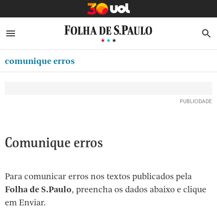
MINHA FOLHA
ABRIR SIDEBAR MENU
MENU
B
Ir
ASSINE
MINHA PLAYLIST
para
comunique erros
NEWSLETTERS
o
Oferta Especial:
Oferta Especial:
conteúdo
MINHA ASSINATURA
ASSINE A FOLHA
ASSINE A FOLHA
R$1,90 no 1º mês
R$1,90 no 1º mês
[1]
FORMA DE PAGAMENTO
Ir
para
EDITAR SENHA E CONTA
o
ATENDIMENTO
Comunique erros
menu
[2]
CLUBE FOLHA
Ir
Para comunicar erros nos textos publicados pela
CASA FOLHA
para
Folha de S.Paulo
, preencha os dados abaixo e clique
o
SAIR
em Enviar.
rodapé