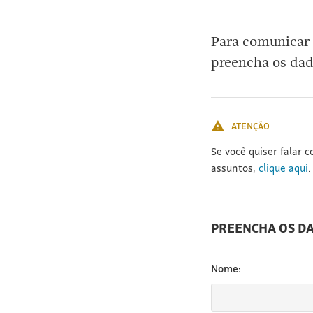
[3]
Para comunicar 
preencha os dad
ATENÇÃO
Se você quiser falar 
assuntos,
clique aqui
.
PREENCHA OS D
Nome: