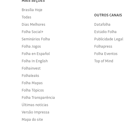
MAIS SEÇÕES
Brasília Hoje
OUTROS CANAIS
Todas
Dias Melhores
Datafolha
Folha Social+
Estúdio Folha
Seminários Folha
Publicidade Legal
Folha Jogos
Folhapress
Folha en Español
Folha Eventos
Folha In English
Top of Mind
Folhainvest
Folhaleaks
Folha Mapas
Folha Tópicos
Folha Transparência
Últimas notícias
Versão Impressa
Mapa do site