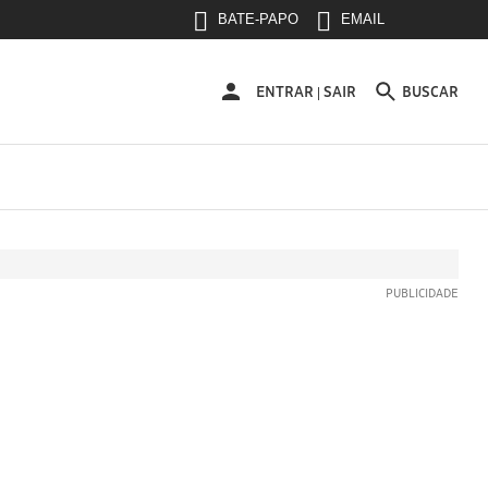
BATE-PAPO
EMAIL
ENTRAR
ENTRAR
SAIR
BUSCAR
|