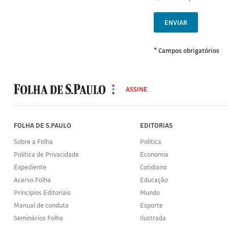
ENVIAR
* Campos obrigatórios
MODAL
500
ASSINE
Folha
de
S.Paulo
FOLHA DE S.PAULO
EDITORIAS
Sobre a Folha
Política
Política de Privacidade
Economia
Expediente
Cotidiano
Acervo Folha
Educação
Princípios Editoriais
Mundo
Manual de conduta
Esporte
Seminários Folha
Ilustrada