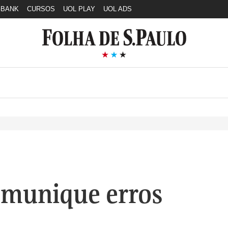
GBANK
CURSOS
UOL PLAY
UOL ADS
munique erros