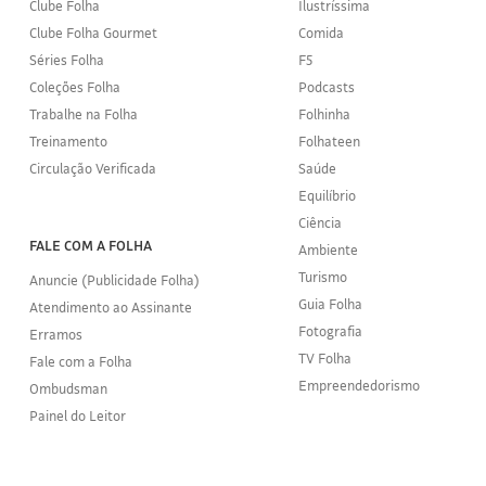
Clube Folha
Ilustríssima
Clube Folha Gourmet
Comida
Séries Folha
F5
Coleções Folha
Podcasts
Trabalhe na Folha
Folhinha
Treinamento
Folhateen
Circulação Verificada
Saúde
Equilíbrio
Ciência
FALE COM A FOLHA
Ambiente
Turismo
Anuncie (Publicidade Folha)
Guia Folha
Atendimento ao Assinante
Fotografia
Erramos
TV Folha
Fale com a Folha
Empreendedorismo
Ombudsman
Painel do Leitor