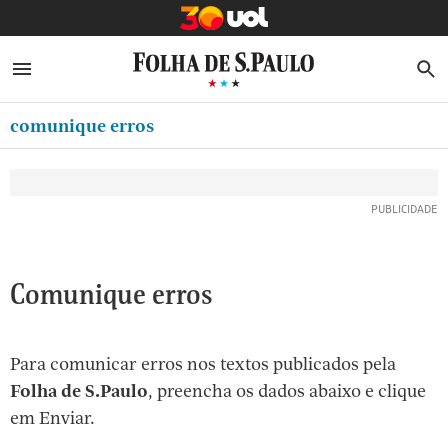
MINHA FOLHA
ABRIR SIDEBAR MENU
MENU
B
Ir
ASSINE
MINHA PLAYLIST
para
comunique erros
NEWSLETTERS
o
Oferta Especial:
Oferta Especial:
conteúdo
MINHA ASSINATURA
ASSINE A FOLHA
ASSINE A FOLHA
R$1,90 no 1º mês
R$1,90 no 1º mês
[1]
FORMA DE PAGAMENTO
Ir
para
EDITAR SENHA E CONTA
o
ATENDIMENTO
Comunique erros
menu
[2]
CLUBE FOLHA
Ir
Para comunicar erros nos textos publicados pela
CASA FOLHA
para
Folha de S.Paulo
, preencha os dados abaixo e clique
o
SAIR
em Enviar.
rodapé