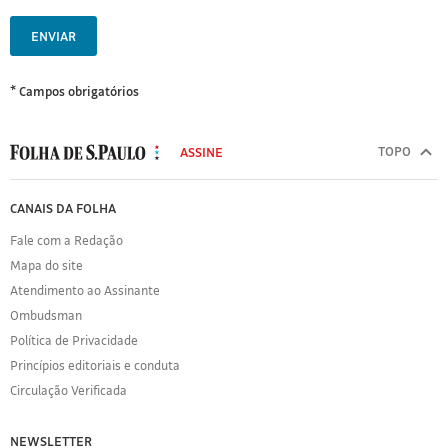
ENVIAR
* Campos obrigatórios
MODAL
500
TOPO
ASSINE
Folha
de
FOLHA
CANAIS DA FOLHA
S.Paulo
DE
Fale com a Redação
S.PAULO
Mapa do site
Sobre
Atendimento ao Assinante
a
Folha
Ombudsman
Política
Política de Privacidade
de
Princípios editoriais e conduta
Privacidade
Circulação Verificada
Expediente
Acervo
NEWSLETTER