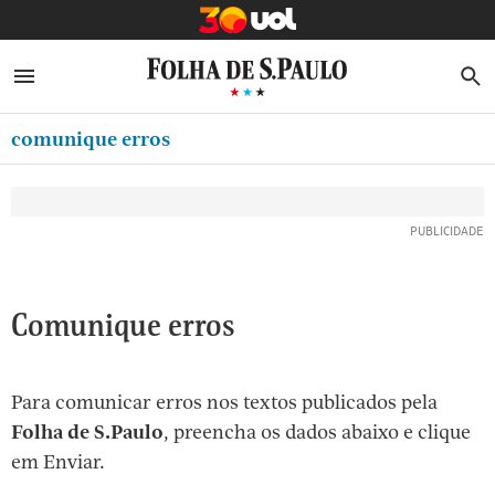
MINHA FOLHA
ABRIR SIDEBAR MENU
MENU
B
Ir
ASSINE
MINHA PLAYLIST
para
comunique erros
NEWSLETTERS
o
Oferta Especial:
Oferta Especial:
conteúdo
MINHA ASSINATURA
ASSINE A FOLHA
ASSINE A FOLHA
R$1,90 no 1º mês
R$1,90 no 1º mês
[1]
FORMA DE PAGAMENTO
Ir
para
EDITAR SENHA E CONTA
o
ATENDIMENTO
Comunique erros
menu
[2]
CLUBE FOLHA
Ir
Para comunicar erros nos textos publicados pela
CASA FOLHA
para
Folha de S.Paulo
, preencha os dados abaixo e clique
o
SAIR
em Enviar.
rodapé