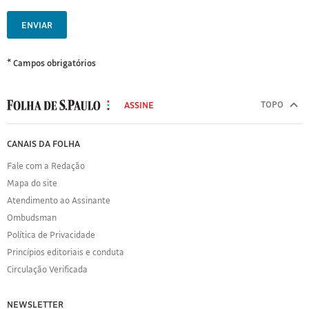
ENVIAR
* Campos obrigatórios
MODAL
500
TOPO
ASSINE
Folha
de
FOLHA
CANAIS DA FOLHA
S.Paulo
DE
Fale com a Redação
S.PAULO
Mapa do site
Sobre
Atendimento ao Assinante
a
Folha
Ombudsman
Política
Política de Privacidade
de
Princípios editoriais e conduta
Privacidade
Circulação Verificada
Expediente
Acervo
NEWSLETTER