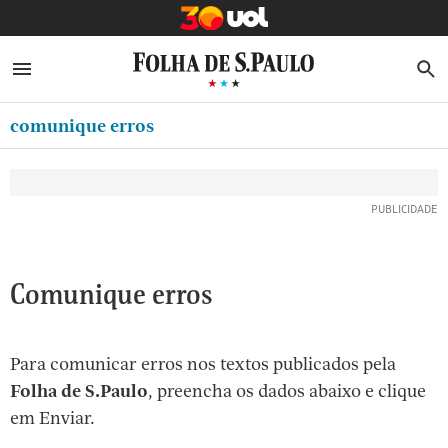
MINHA FOLHA
ABRIR SIDEBAR MENU
MENU
B
Ir
ASSINE
MINHA PLAYLIST
para
comunique erros
NEWSLETTERS
o
Oferta Especial:
Oferta Especial:
conteúdo
MINHA ASSINATURA
ASSINE A FOLHA
ASSINE A FOLHA
R$1,90 no 1º mês
R$1,90 no 1º mês
[1]
FORMA DE PAGAMENTO
Ir
para
EDITAR SENHA E CONTA
o
ATENDIMENTO
Comunique erros
menu
[2]
CLUBE FOLHA
Ir
Para comunicar erros nos textos publicados pela
CASA FOLHA
para
Folha de S.Paulo
, preencha os dados abaixo e clique
o
SAIR
em Enviar.
rodapé