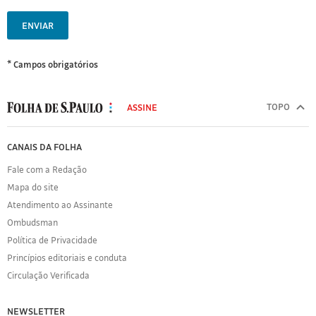
ENVIAR
* Campos obrigatórios
MODAL
500
TOPO
ASSINE
Folha
de
FOLHA
CANAIS DA FOLHA
S.Paulo
DE
Fale com a Redação
S.PAULO
Mapa do site
Sobre
Atendimento ao Assinante
a
Folha
Ombudsman
Política
Política de Privacidade
de
Princípios editoriais e conduta
Privacidade
Circulação Verificada
Expediente
Acervo
NEWSLETTER