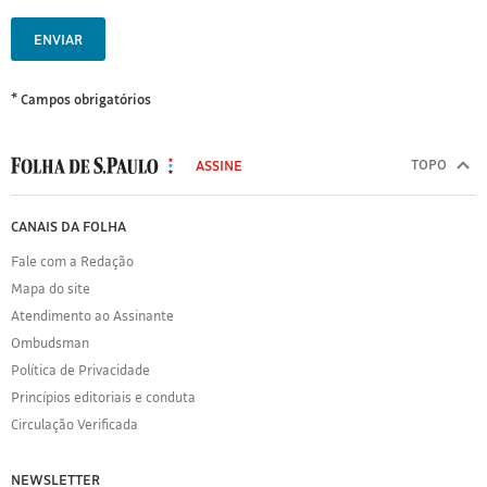
ENVIAR
* Campos obrigatórios
MODAL
500
TOPO
ASSINE
Folha
de
FOLHA
CANAIS DA FOLHA
S.Paulo
DE
Fale com a Redação
S.PAULO
Mapa do site
Sobre
Atendimento ao Assinante
a
Folha
Ombudsman
Política
Política de Privacidade
de
Princípios editoriais e conduta
Privacidade
Circulação Verificada
Expediente
Acervo
NEWSLETTER