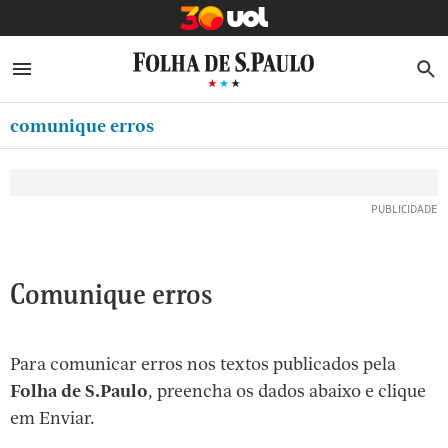
MINHA FOLHA
ABRIR SIDEBAR MENU
MENU
B
Ir
ASSINE
MINHA PLAYLIST
para
comunique erros
NEWSLETTERS
o
Oferta Especial:
Oferta Especial:
conteúdo
MINHA ASSINATURA
ASSINE A FOLHA
ASSINE A FOLHA
R$1,90 no 1º mês
R$1,90 no 1º mês
[1]
FORMA DE PAGAMENTO
Ir
para
EDITAR SENHA E CONTA
o
ATENDIMENTO
Comunique erros
menu
[2]
CLUBE FOLHA
Ir
Para comunicar erros nos textos publicados pela
CASA FOLHA
para
Folha de S.Paulo
, preencha os dados abaixo e clique
o
SAIR
em Enviar.
rodapé