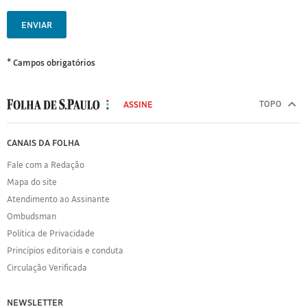
ENVIAR
* Campos obrigatórios
MODAL
500
TOPO
ASSINE
Folha
de
FOLHA
CANAIS DA FOLHA
S.Paulo
DE
Fale com a Redação
S.PAULO
Mapa do site
Sobre
Atendimento ao Assinante
a
Folha
Ombudsman
Política
Política de Privacidade
de
Princípios editoriais e conduta
Privacidade
Circulação Verificada
Expediente
Acervo
NEWSLETTER