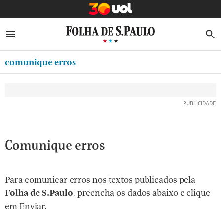
MINHA FOLHA
ABRIR SIDEBAR MENU
MENU
B
Ir
ASSINE
MINHA PLAYLIST
para
comunique erros
NEWSLETTERS
o
Oferta Especial:
Oferta Especial:
conteúdo
MINHA ASSINATURA
ASSINE A FOLHA
ASSINE A FOLHA
R$1,90 no 1º mês
R$1,90 no 1º mês
[1]
FORMA DE PAGAMENTO
Ir
para
EDITAR SENHA E CONTA
o
ATENDIMENTO
Comunique erros
menu
[2]
CLUBE FOLHA
Ir
Para comunicar erros nos textos publicados pela
CASA FOLHA
para
Folha de S.Paulo
, preencha os dados abaixo e clique
o
SAIR
em Enviar.
rodapé