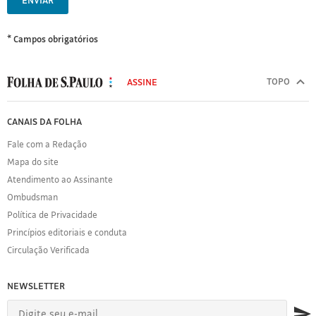
ENVIAR
* Campos obrigatórios
MODAL
500
TOPO
ASSINE
Folha
de
FOLHA
CANAIS DA FOLHA
S.Paulo
DE
Fale com a Redação
S.PAULO
Mapa do site
Sobre
Atendimento ao Assinante
a
Folha
Ombudsman
Política
Política de Privacidade
de
Princípios editoriais e conduta
Privacidade
Circulação Verificada
Expediente
Acervo
NEWSLETTER
Folha
Princípios