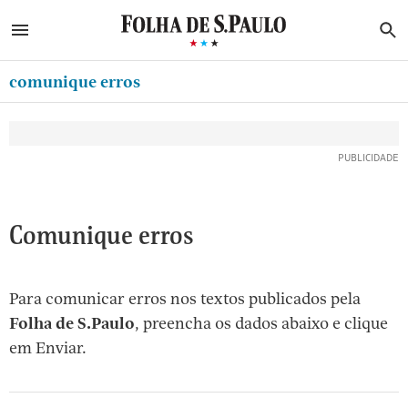
ABRIR SIDEBAR MENU
MENU
B
Ir
ASSINE
MINHA FOLHA
para
comunique erros
MINHA PLAYLIST
o
Oferta Especial:
Oferta Especial:
conteúdo
NEWSLETTERS
ASSINE A FOLHA
ASSINE A FOLHA
R$1,90 no 1º mês
R$1,90 no 1º mês
[1]
MINHA ASSINATURA
Ir
para
FORMA DE PAGAMENTO
o
EDITAR SENHA E CONTA
Comunique erros
menu
[2]
ATENDIMENTO
Ir
Para comunicar erros nos textos publicados pela
CLUBE FOLHA
para
Folha de S.Paulo
, preencha os dados abaixo e clique
CASA FOLHA
o
em Enviar.
rodapé
SAIR
[3]