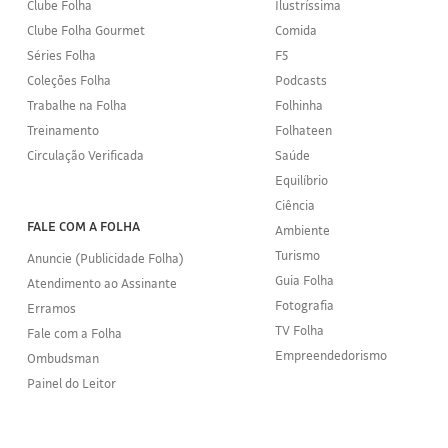
Clube Folha
Ilustríssima
Clube Folha Gourmet
Comida
Séries Folha
F5
Coleções Folha
Podcasts
Trabalhe na Folha
Folhinha
Treinamento
Folhateen
Circulação Verificada
Saúde
Equilíbrio
Ciência
FALE COM A FOLHA
Ambiente
Turismo
Anuncie (Publicidade Folha)
Guia Folha
Atendimento ao Assinante
Fotografia
Erramos
TV Folha
Fale com a Folha
Empreendedorismo
Ombudsman
Painel do Leitor