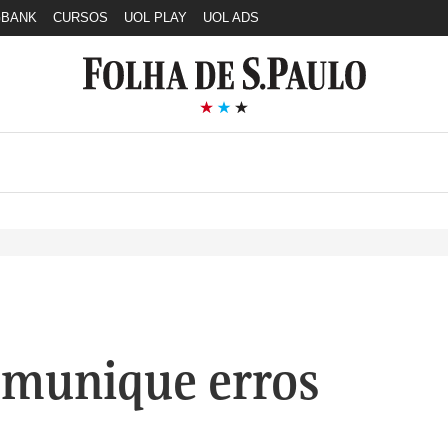
GBANK
CURSOS
UOL PLAY
UOL ADS
munique erros