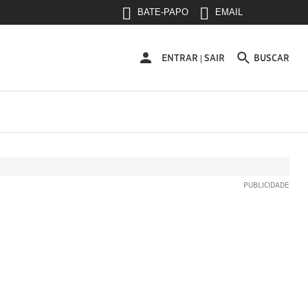
BATE-PAPO
EMAIL
ENTRAR
ENTRAR
SAIR
BUSCAR
|