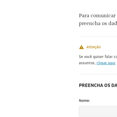
[3]
Para comunicar 
preencha os dad
ATENÇÃO
Se você quiser falar 
assuntos,
clique aqui
.
PREENCHA OS D
Nome: