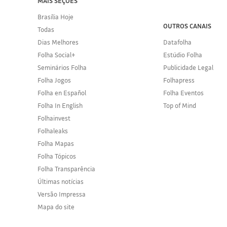
MAIS SEÇÕES
Brasília Hoje
OUTROS CANAIS
Todas
Dias Melhores
Datafolha
Folha Social+
Estúdio Folha
Seminários Folha
Publicidade Legal
Folha Jogos
Folhapress
Folha en Español
Folha Eventos
Folha In English
Top of Mind
Folhainvest
Folhaleaks
Folha Mapas
Folha Tópicos
Folha Transparência
Últimas notícias
Versão Impressa
Mapa do site