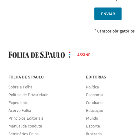
ENVIAR
* Campos obrigatórios
MODAL
500
ASSINE
Folha
de
S.Paulo
FOLHA DE S.PAULO
EDITORIAS
Sobre a Folha
Política
Política de Privacidade
Economia
Expediente
Cotidiano
Acervo Folha
Educação
Princípios Editoriais
Mundo
Manual de conduta
Esporte
Seminários Folha
Ilustrada