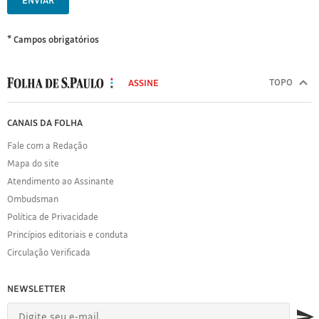
ENVIAR
* Campos obrigatórios
MODAL
500
TOPO
ASSINE
Folha
de
FOLHA
CANAIS DA FOLHA
S.Paulo
DE
Fale com a Redação
S.PAULO
Mapa do site
Sobre
Atendimento ao Assinante
a
Folha
Ombudsman
Política
Política de Privacidade
de
Princípios editoriais e conduta
Privacidade
Circulação Verificada
Expediente
Acervo
NEWSLETTER
Folha
Princípios