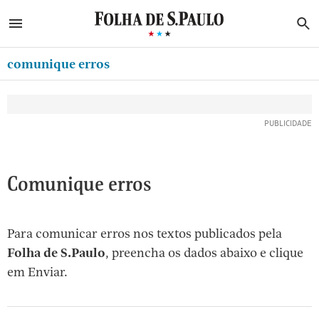
ABRIR SIDEBAR MENU
MENU
B
Ir
ASSINE
MINHA FOLHA
para
comunique erros
MINHA PLAYLIST
o
Oferta Especial:
Oferta Especial:
conteúdo
NEWSLETTERS
ASSINE A FOLHA
ASSINE A FOLHA
R$1,90 no 1º mês
R$1,90 no 1º mês
[1]
MINHA ASSINATURA
Ir
para
FORMA DE PAGAMENTO
o
EDITAR SENHA E CONTA
Comunique erros
menu
[2]
ATENDIMENTO
Ir
Para comunicar erros nos textos publicados pela
CLUBE FOLHA
para
Folha de S.Paulo
, preencha os dados abaixo e clique
CASA FOLHA
o
em Enviar.
rodapé
SAIR
[3]