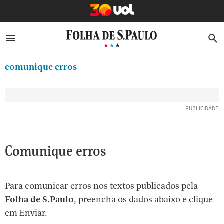
MINHA FOLHA
ABRIR SIDEBAR MENU
MENU
B
Ir
ASSINE
MINHA PLAYLIST
para
comunique erros
NEWSLETTERS
o
Oferta Especial:
Oferta Especial:
conteúdo
MINHA ASSINATURA
ASSINE A FOLHA
ASSINE A FOLHA
R$1,90 no 1º mês
R$1,90 no 1º mês
[1]
FORMA DE PAGAMENTO
Ir
EDITAR SENHA E CONTA
para
o
ATENDIMENTO
Comunique erros
menu
CLUBE FOLHA
[2]
Ir
CASA FOLHA
Para comunicar erros nos textos publicados pela
para
Folha de S.Paulo
, preencha os dados abaixo e clique
SAIR
o
em Enviar.
rodapé