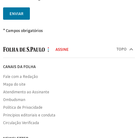
ENVIAR
* Campos obrigatórios
MODAL
500
TOPO
ASSINE
Folha
de
FOLHA
CANAIS DA FOLHA
S.Paulo
DE
Fale com a Redação
S.PAULO
Mapa do site
Sobre
Atendimento ao Assinante
a
Folha
Ombudsman
Política
Política de Privacidade
de
Princípios editoriais e conduta
Privacidade
Circulação Verificada
Expediente
Acervo