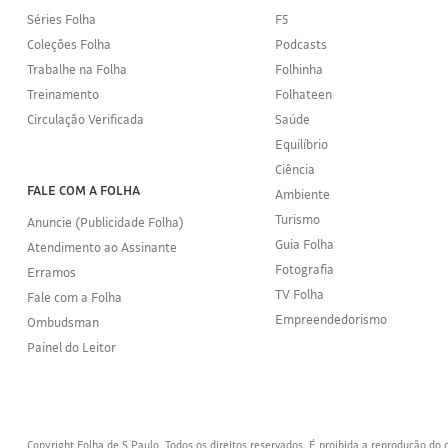
Séries Folha
F5
Coleções Folha
Podcasts
Trabalhe na Folha
Folhinha
Treinamento
Folhateen
Circulação Verificada
Saúde
Equilíbrio
Ciência
FALE COM A FOLHA
Ambiente
Turismo
Anuncie (Publicidade Folha)
Guia Folha
Atendimento ao Assinante
Fotografia
Erramos
TV Folha
Fale com a Folha
Empreendedorismo
Ombudsman
Painel do Leitor
Copyright Folha de S.Paulo. Todos os direitos reservados. É proibida a reprodução d