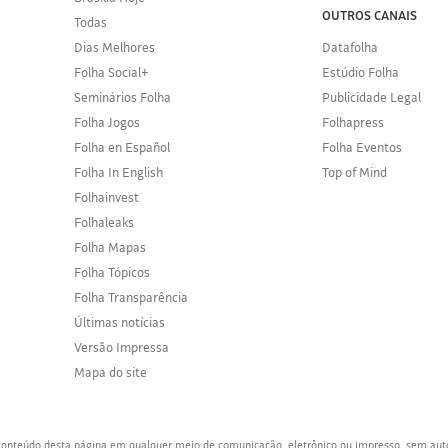
OUTROS CANAIS
Todas
Dias Melhores
Datafolha
Folha Social+
Estúdio Folha
Seminários Folha
Publicidade Legal
Folha Jogos
Folhapress
Folha en Español
Folha Eventos
Folha In English
Top of Mind
Folhainvest
Folhaleaks
Folha Mapas
Folha Tópicos
Folha Transparência
Últimas notícias
Versão Impressa
Mapa do site
o conteúdo desta página em qualquer meio de comunicação, eletrônico ou impresso, sem aut