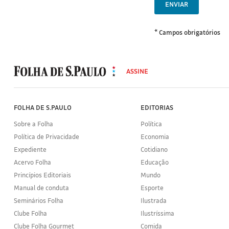
ENVIAR
* Campos obrigatórios
MODAL
500
ASSINE
Folha
de
S.Paulo
FOLHA DE S.PAULO
EDITORIAS
Sobre a Folha
Política
Política de Privacidade
Economia
Expediente
Cotidiano
Acervo Folha
Educação
Princípios Editoriais
Mundo
Manual de conduta
Esporte
Seminários Folha
Ilustrada
Clube Folha
Ilustríssima
Clube Folha Gourmet
Comida