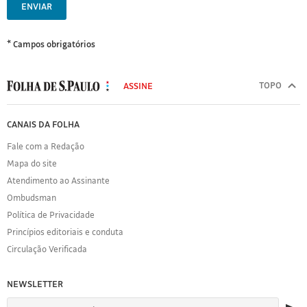
ENVIAR
* Campos obrigatórios
MODAL
500
TOPO
ASSINE
Folha
de
FOLHA
CANAIS DA FOLHA
S.Paulo
DE
Fale com a Redação
S.PAULO
Mapa do site
Sobre
Atendimento ao Assinante
a
Folha
Ombudsman
Política
Política de Privacidade
de
Princípios editoriais e conduta
Privacidade
Circulação Verificada
Expediente
Acervo
NEWSLETTER
Folha