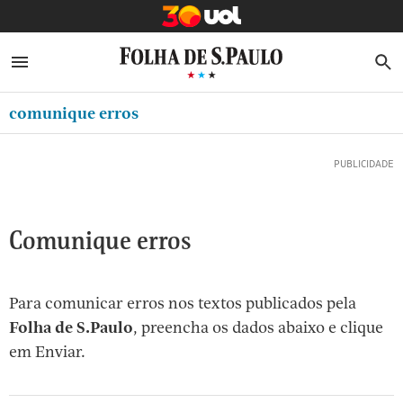
MINHA FOLHA
ABRIR SIDEBAR MENU
MENU
B
Ir
ASSINE
MINHA PLAYLIST
para
comunique erros
NEWSLETTERS
o
Oferta Especial:
Oferta Especial:
conteúdo
MINHA ASSINATURA
ASSINE A FOLHA
ASSINE A FOLHA
R$1,90 no 1º mês
R$1,90 no 1º mês
[1]
FORMA DE PAGAMENTO
Ir
para
EDITAR SENHA E CONTA
Comunique erros
o
ATENDIMENTO
menu
[2]
CLUBE FOLHA
Para comunicar erros nos textos publicados pela
Ir
Folha de S.Paulo
, preencha os dados abaixo e clique
CASA FOLHA
para
em Enviar.
o
SAIR
rodapé