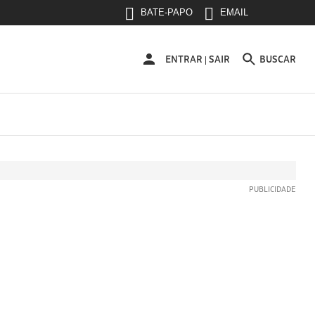
BATE-PAPO
EMAIL
ENTRAR
ENTRAR
SAIR
BUSCAR
|