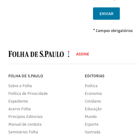
ENVIAR
* Campos obrigatórios
MODAL
500
ASSINE
Folha
de
S.Paulo
FOLHA DE S.PAULO
EDITORIAS
Sobre a Folha
Política
Política de Privacidade
Economia
Expediente
Cotidiano
Acervo Folha
Educação
Princípios Editoriais
Mundo
Manual de conduta
Esporte
Seminários Folha
Ilustrada