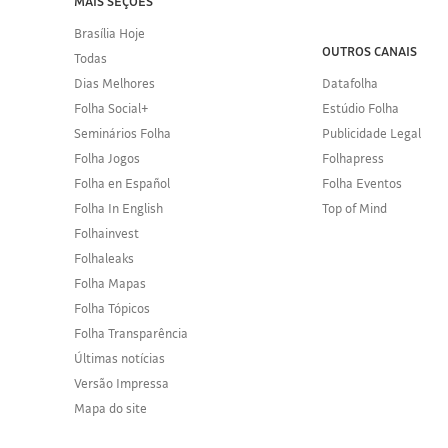
MAIS SEÇÕES
Brasília Hoje
OUTROS CANAIS
Todas
Dias Melhores
Datafolha
Folha Social+
Estúdio Folha
Seminários Folha
Publicidade Legal
Folha Jogos
Folhapress
Folha en Español
Folha Eventos
Folha In English
Top of Mind
Folhainvest
Folhaleaks
Folha Mapas
Folha Tópicos
Folha Transparência
Últimas notícias
Versão Impressa
Mapa do site