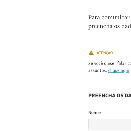
[3]
Para comunicar 
preencha os dad
ATENÇÃO
Se você quiser falar 
assuntos,
clique aqui
.
PREENCHA OS D
Nome: