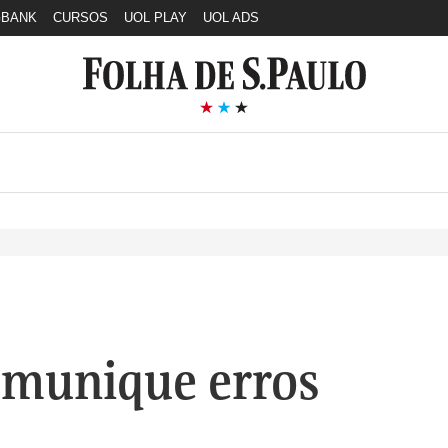
GBANK
CURSOS
UOL PLAY
UOL ADS
munique erros