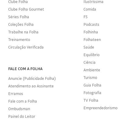
Clube Folha
Ilustríssima
Clube Folha Gourmet
Comida
Séries Folha
F5
Coleções Folha
Podcasts
Trabalhe na Folha
Folhinha
Treinamento
Folhateen
Circulação Verificada
Saúde
Equilíbrio
Ciência
FALE COM A FOLHA
Ambiente
Turismo
Anuncie (Publicidade Folha)
Guia Folha
Atendimento ao Assinante
Fotografia
Erramos
TV Folha
Fale com a Folha
Empreendedorismo
Ombudsman
Painel do Leitor