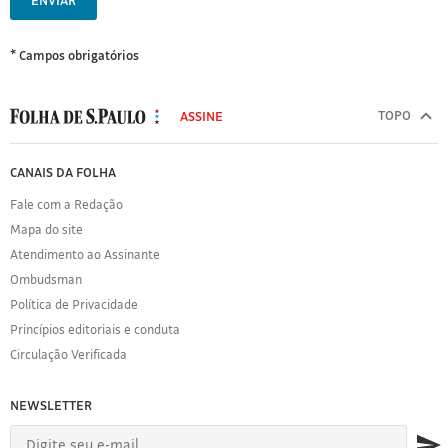
ENVIAR
* Campos obrigatórios
MODAL
500
TOPO
ASSINE
Folha
de
FOLHA
CANAIS DA FOLHA
S.Paulo
DE
Fale com a Redação
S.PAULO
Mapa do site
Sobre
Atendimento ao Assinante
a
Folha
Ombudsman
Política
Política de Privacidade
de
Princípios editoriais e conduta
Privacidade
Circulação Verificada
Expediente
Acervo
NEWSLETTER
Folha
Princípios