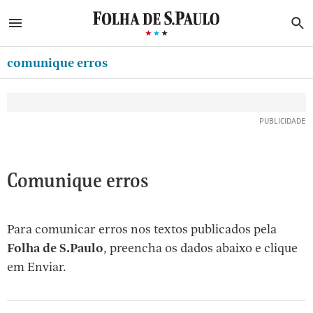
ABRIR SIDEBAR MENU
MENU
B
Ir
ASSINE
MINHA FOLHA
para
comunique erros
MINHA PLAYLIST
o
Oferta Especial:
Oferta Especial:
conteúdo
NEWSLETTERS
ASSINE A FOLHA
ASSINE A FOLHA
R$1,90 no 1º mês
R$1,90 no 1º mês
[1]
MINHA ASSINATURA
Ir
para
FORMA DE PAGAMENTO
o
EDITAR SENHA E CONTA
Comunique erros
menu
[2]
ATENDIMENTO
Ir
Para comunicar erros nos textos publicados pela
CLUBE FOLHA
para
Folha de S.Paulo
, preencha os dados abaixo e clique
CASA FOLHA
o
em Enviar.
rodapé
SAIR
[3]