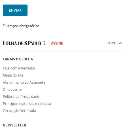
ENVIAR
* Campos obrigatórios
MODAL
500
TOPO
ASSINE
Folha
de
FOLHA
CANAIS DA FOLHA
S.Paulo
DE
Fale com a Redação
S.PAULO
Mapa do site
Sobre
Atendimento ao Assinante
a
Folha
Ombudsman
Política
Política de Privacidade
de
Princípios editoriais e conduta
Privacidade
Circulação Verificada
Expediente
Acervo
NEWSLETTER