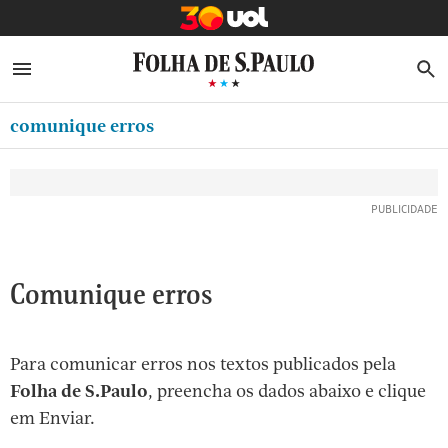
MINHA FOLHA
ABRIR SIDEBAR MENU
MENU
B
Ir
ASSINE
MINHA PLAYLIST
para
comunique erros
NEWSLETTERS
o
Oferta Especial:
Oferta Especial:
conteúdo
MINHA ASSINATURA
ASSINE A FOLHA
ASSINE A FOLHA
R$1,90 no 1º mês
R$1,90 no 1º mês
[1]
FORMA DE PAGAMENTO
Ir
para
EDITAR SENHA E CONTA
o
ATENDIMENTO
Comunique erros
menu
[2]
CLUBE FOLHA
Ir
Para comunicar erros nos textos publicados pela
CASA FOLHA
para
Folha de S.Paulo
, preencha os dados abaixo e clique
o
SAIR
em Enviar.
rodapé