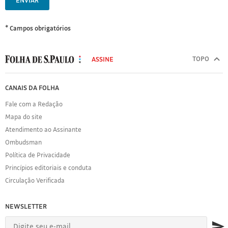
ENVIAR
* Campos obrigatórios
MODAL
500
TOPO
ASSINE
Folha
de
FOLHA
CANAIS DA FOLHA
S.Paulo
DE
Fale com a Redação
S.PAULO
Mapa do site
Sobre
Atendimento ao Assinante
a
Folha
Ombudsman
Política
Política de Privacidade
de
Princípios editoriais e conduta
Privacidade
Circulação Verificada
Expediente
Acervo
NEWSLETTER
Folha
Princípios