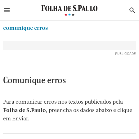
ABRIR SIDEBAR MENU
MENU
B
Ir
ASSINE
MINHA FOLHA
para
comunique erros
MINHA PLAYLIST
o
Oferta Especial:
Oferta Especial:
conteúdo
NEWSLETTERS
ASSINE A FOLHA
ASSINE A FOLHA
R$1,90 no 1º mês
R$1,90 no 1º mês
[1]
MINHA ASSINATURA
Ir
para
FORMA DE PAGAMENTO
o
EDITAR SENHA E CONTA
Comunique erros
menu
[2]
ATENDIMENTO
Ir
Para comunicar erros nos textos publicados pela
CLUBE FOLHA
para
Folha de S.Paulo
, preencha os dados abaixo e clique
CASA FOLHA
o
em Enviar.
rodapé
SAIR
[3]