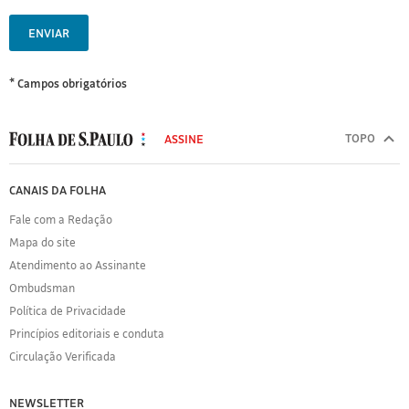
ENVIAR
* Campos obrigatórios
MODAL
500
TOPO
ASSINE
Folha
de
FOLHA
CANAIS DA FOLHA
S.Paulo
DE
Fale com a Redação
S.PAULO
Mapa do site
Sobre
Atendimento ao Assinante
a
Folha
Ombudsman
Política
Política de Privacidade
de
Princípios editoriais e conduta
Privacidade
Circulação Verificada
Expediente
Acervo
NEWSLETTER