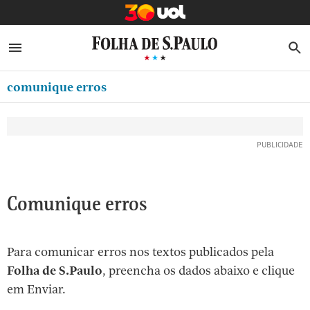
MINHA FOLHA
ABRIR SIDEBAR MENU
MENU
B
Ir
ASSINE
MINHA PLAYLIST
para
comunique erros
NEWSLETTERS
o
Oferta Especial:
Oferta Especial:
conteúdo
MINHA ASSINATURA
ASSINE A FOLHA
ASSINE A FOLHA
R$1,90 no 1º mês
R$1,90 no 1º mês
[1]
FORMA DE PAGAMENTO
Ir
para
EDITAR SENHA E CONTA
o
ATENDIMENTO
Comunique erros
menu
[2]
CLUBE FOLHA
Ir
Para comunicar erros nos textos publicados pela
CASA FOLHA
para
Folha de S.Paulo
, preencha os dados abaixo e clique
o
SAIR
em Enviar.
rodapé