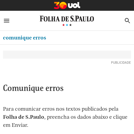
MINHA FOLHA
ABRIR SIDEBAR MENU
MENU
B
Ir
ASSINE
MINHA PLAYLIST
para
comunique erros
NEWSLETTERS
o
Oferta Especial:
Oferta Especial:
conteúdo
MINHA ASSINATURA
ASSINE A FOLHA
ASSINE A FOLHA
R$1,90 no 1º mês
R$1,90 no 1º mês
[1]
FORMA DE PAGAMENTO
Ir
para
EDITAR SENHA E CONTA
o
ATENDIMENTO
Comunique erros
menu
[2]
CLUBE FOLHA
Ir
Para comunicar erros nos textos publicados pela
CASA FOLHA
para
Folha de S.Paulo
, preencha os dados abaixo e clique
o
SAIR
em Enviar.
rodapé