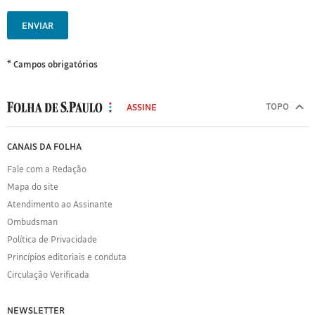
ENVIAR
* Campos obrigatórios
MODAL
500
TOPO
ASSINE
Folha
de
FOLHA
CANAIS DA FOLHA
S.Paulo
DE
Fale com a Redação
S.PAULO
Mapa do site
Sobre
Atendimento ao Assinante
a
Folha
Ombudsman
Política
Política de Privacidade
de
Princípios editoriais e conduta
Privacidade
Circulação Verificada
Expediente
Acervo
NEWSLETTER