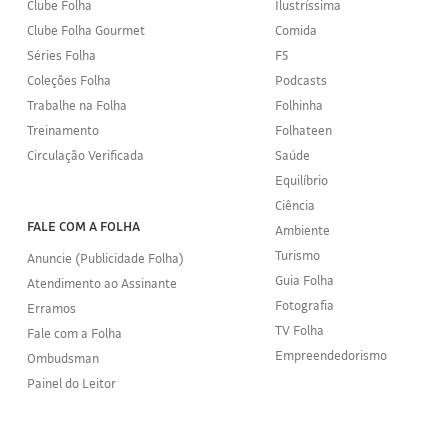
Clube Folha
Ilustríssima
Clube Folha Gourmet
Comida
Séries Folha
F5
Coleções Folha
Podcasts
Trabalhe na Folha
Folhinha
Treinamento
Folhateen
Circulação Verificada
Saúde
Equilíbrio
Ciência
FALE COM A FOLHA
Ambiente
Turismo
Anuncie (Publicidade Folha)
Guia Folha
Atendimento ao Assinante
Fotografia
Erramos
TV Folha
Fale com a Folha
Empreendedorismo
Ombudsman
Painel do Leitor