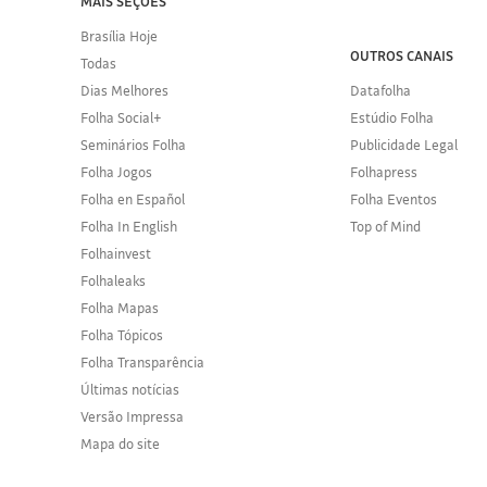
MAIS SEÇÕES
Brasília Hoje
OUTROS CANAIS
Todas
Dias Melhores
Datafolha
Folha Social+
Estúdio Folha
Seminários Folha
Publicidade Legal
Folha Jogos
Folhapress
Folha en Español
Folha Eventos
Folha In English
Top of Mind
Folhainvest
Folhaleaks
Folha Mapas
Folha Tópicos
Folha Transparência
Últimas notícias
Versão Impressa
Mapa do site