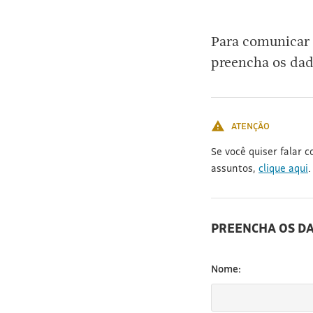
[3]
Para comunicar 
preencha os dad
ATENÇÃO
Se você quiser falar 
assuntos,
clique aqui
.
PREENCHA OS D
Nome: