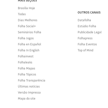
MAIS SEÇÕES
Brasília Hoje
OUTROS CANAIS
Todas
Dias Melhores
Datafolha
Folha Social+
Estúdio Folha
Seminários Folha
Publicidade Legal
Folha Jogos
Folhapress
Folha en Español
Folha Eventos
Folha In English
Top of Mind
Folhainvest
Folhaleaks
Folha Mapas
Folha Tópicos
Folha Transparência
Últimas notícias
Versão Impressa
Mapa do site