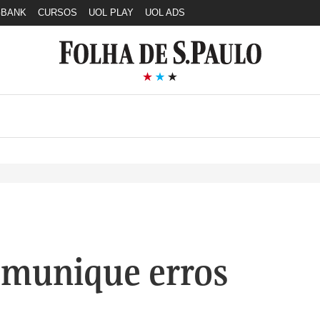
GBANK
CURSOS
UOL PLAY
UOL ADS
munique erros