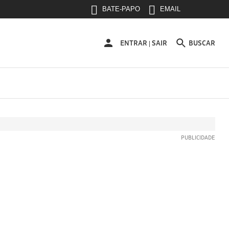
BATE-PAPO
EMAIL
ENTRAR
ENTRAR
SAIR
BUSCAR
|