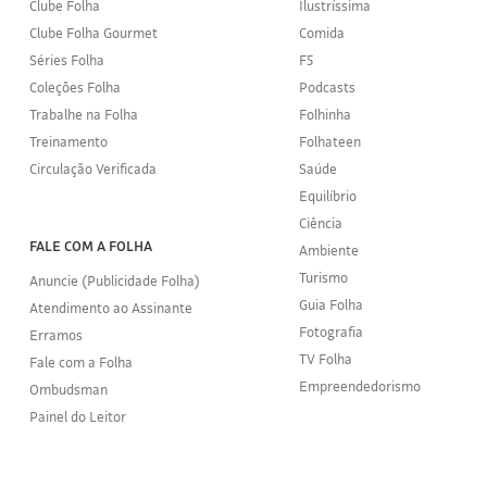
Clube Folha
Ilustríssima
Clube Folha Gourmet
Comida
Séries Folha
F5
Coleções Folha
Podcasts
Trabalhe na Folha
Folhinha
Treinamento
Folhateen
Circulação Verificada
Saúde
Equilíbrio
Ciência
FALE COM A FOLHA
Ambiente
Turismo
Anuncie (Publicidade Folha)
Guia Folha
Atendimento ao Assinante
Fotografia
Erramos
TV Folha
Fale com a Folha
Empreendedorismo
Ombudsman
Painel do Leitor