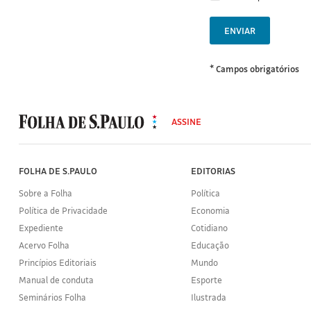
ENVIAR
* Campos obrigatórios
MODAL
500
ASSINE
Folha
de
S.Paulo
FOLHA DE S.PAULO
EDITORIAS
Sobre a Folha
Política
Política de Privacidade
Economia
Expediente
Cotidiano
Acervo Folha
Educação
Princípios Editoriais
Mundo
Manual de conduta
Esporte
Seminários Folha
Ilustrada