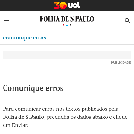
MINHA FOLHA
ABRIR SIDEBAR MENU
MENU
B
Ir
ASSINE
MINHA PLAYLIST
para
comunique erros
NEWSLETTERS
o
Oferta Especial:
Oferta Especial:
conteúdo
MINHA ASSINATURA
ASSINE A FOLHA
ASSINE A FOLHA
R$1,90 no 1º mês
R$1,90 no 1º mês
[1]
FORMA DE PAGAMENTO
Ir
para
EDITAR SENHA E CONTA
o
ATENDIMENTO
Comunique erros
menu
[2]
CLUBE FOLHA
Ir
Para comunicar erros nos textos publicados pela
CASA FOLHA
para
Folha de S.Paulo
, preencha os dados abaixo e clique
o
SAIR
em Enviar.
rodapé