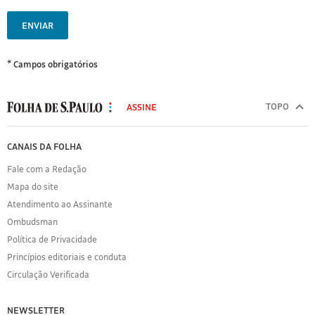
ENVIAR
* Campos obrigatórios
MODAL
500
TOPO
ASSINE
Folha
de
FOLHA
CANAIS DA FOLHA
S.Paulo
DE
Fale com a Redação
S.PAULO
Mapa do site
Sobre
Atendimento ao Assinante
a
Folha
Ombudsman
Política
Política de Privacidade
de
Princípios editoriais e conduta
Privacidade
Circulação Verificada
Expediente
Acervo
NEWSLETTER