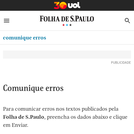
MINHA FOLHA
ABRIR SIDEBAR MENU
MENU
B
Ir
ASSINE
MINHA PLAYLIST
para
comunique erros
NEWSLETTERS
o
Oferta Especial:
Oferta Especial:
conteúdo
MINHA ASSINATURA
ASSINE A FOLHA
ASSINE A FOLHA
R$1,90 no 1º mês
R$1,90 no 1º mês
[1]
FORMA DE PAGAMENTO
Ir
para
EDITAR SENHA E CONTA
o
ATENDIMENTO
Comunique erros
menu
[2]
CLUBE FOLHA
Ir
Para comunicar erros nos textos publicados pela
CASA FOLHA
para
Folha de S.Paulo
, preencha os dados abaixo e clique
o
SAIR
em Enviar.
rodapé