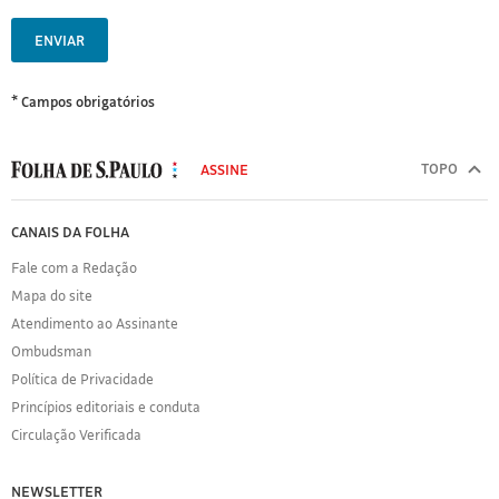
ENVIAR
* Campos obrigatórios
MODAL
500
TOPO
ASSINE
Folha
de
FOLHA
CANAIS DA FOLHA
S.Paulo
DE
Fale com a Redação
S.PAULO
Mapa do site
Sobre
Atendimento ao Assinante
a
Folha
Ombudsman
Política
Política de Privacidade
de
Princípios editoriais e conduta
Privacidade
Circulação Verificada
Expediente
Acervo
NEWSLETTER