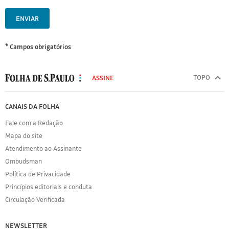
ENVIAR
* Campos obrigatórios
MODAL
500
TOPO
ASSINE
Folha
de
FOLHA
CANAIS DA FOLHA
S.Paulo
DE
Fale com a Redação
S.PAULO
Mapa do site
Sobre
Atendimento ao Assinante
a
Folha
Ombudsman
Política
Política de Privacidade
de
Princípios editoriais e conduta
Privacidade
Circulação Verificada
Expediente
Acervo
NEWSLETTER