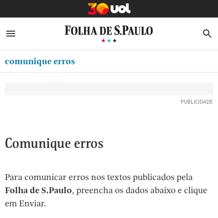
MINHA FOLHA
ABRIR SIDEBAR MENU
MENU
B
Ir
ASSINE
MINHA PLAYLIST
para
comunique erros
NEWSLETTERS
o
Oferta Especial:
Oferta Especial:
conteúdo
MINHA ASSINATURA
ASSINE A FOLHA
ASSINE A FOLHA
R$1,90 no 1º mês
R$1,90 no 1º mês
[1]
FORMA DE PAGAMENTO
Ir
para
EDITAR SENHA E CONTA
o
ATENDIMENTO
Comunique erros
menu
[2]
CLUBE FOLHA
Ir
Para comunicar erros nos textos publicados pela
CASA FOLHA
para
Folha de S.Paulo
, preencha os dados abaixo e clique
o
SAIR
em Enviar.
rodapé