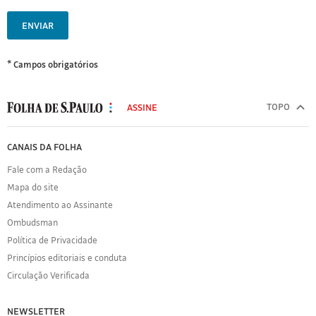
ENVIAR
* Campos obrigatórios
MODAL
500
TOPO
ASSINE
Folha
de
FOLHA
CANAIS DA FOLHA
S.Paulo
DE
Fale com a Redação
S.PAULO
Mapa do site
Sobre
Atendimento ao Assinante
a
Folha
Ombudsman
Política
Política de Privacidade
de
Princípios editoriais e conduta
Privacidade
Circulação Verificada
Expediente
Acervo
NEWSLETTER