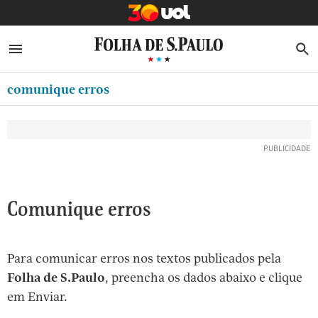
MINHA FOLHA
ABRIR SIDEBAR MENU
MENU
B
Ir
ASSINE
MINHA PLAYLIST
para
comunique erros
NEWSLETTERS
o
Oferta Especial:
Oferta Especial:
conteúdo
MINHA ASSINATURA
ASSINE A FOLHA
ASSINE A FOLHA
R$1,90 no 1º mês
R$1,90 no 1º mês
[1]
FORMA DE PAGAMENTO
Ir
para
EDITAR SENHA E CONTA
o
ATENDIMENTO
Comunique erros
menu
[2]
CLUBE FOLHA
Ir
Para comunicar erros nos textos publicados pela
CASA FOLHA
para
Folha de S.Paulo
, preencha os dados abaixo e clique
o
SAIR
em Enviar.
rodapé