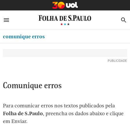
MINHA FOLHA
ABRIR SIDEBAR MENU
MENU
B
Ir
ASSINE
MINHA PLAYLIST
para
comunique erros
NEWSLETTERS
o
Oferta Especial:
Oferta Especial:
conteúdo
MINHA ASSINATURA
ASSINE A FOLHA
ASSINE A FOLHA
R$1,90 no 1º mês
R$1,90 no 1º mês
[1]
FORMA DE PAGAMENTO
Ir
para
EDITAR SENHA E CONTA
o
ATENDIMENTO
Comunique erros
menu
[2]
CLUBE FOLHA
Ir
Para comunicar erros nos textos publicados pela
CASA FOLHA
para
Folha de S.Paulo
, preencha os dados abaixo e clique
o
SAIR
em Enviar.
rodapé