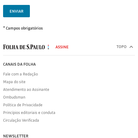
ENVIAR
* Campos obrigatórios
MODAL
500
TOPO
ASSINE
Folha
de
FOLHA
CANAIS DA FOLHA
S.Paulo
DE
Fale com a Redação
S.PAULO
Mapa do site
Sobre
Atendimento ao Assinante
a
Folha
Ombudsman
Política
Política de Privacidade
de
Princípios editoriais e conduta
Privacidade
Circulação Verificada
Expediente
Acervo
NEWSLETTER