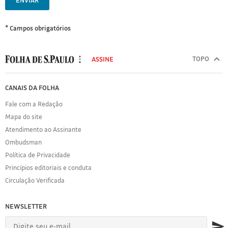
ENVIAR
* Campos obrigatórios
MODAL
500
TOPO
ASSINE
Folha
de
FOLHA
CANAIS DA FOLHA
S.Paulo
DE
Fale com a Redação
S.PAULO
Mapa do site
Sobre
Atendimento ao Assinante
a
Folha
Ombudsman
Política
Política de Privacidade
de
Princípios editoriais e conduta
Privacidade
Circulação Verificada
Expediente
Acervo
NEWSLETTER
Folha
Princípios