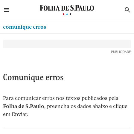
ABRIR SIDEBAR MENU
MENU
B
Ir
ASSINE
MINHA FOLHA
para
comunique erros
MINHA PLAYLIST
o
Oferta Especial:
Oferta Especial:
conteúdo
NEWSLETTERS
ASSINE A FOLHA
ASSINE A FOLHA
R$1,90 no 1º mês
R$1,90 no 1º mês
[1]
MINHA ASSINATURA
Ir
para
FORMA DE PAGAMENTO
o
EDITAR SENHA E CONTA
Comunique erros
menu
[2]
ATENDIMENTO
Ir
Para comunicar erros nos textos publicados pela
CLUBE FOLHA
para
Folha de S.Paulo
, preencha os dados abaixo e clique
CASA FOLHA
o
em Enviar.
rodapé
SAIR
[3]