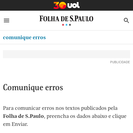
MINHA FOLHA
ABRIR SIDEBAR MENU
MENU
B
Ir
ASSINE
MINHA PLAYLIST
para
comunique erros
NEWSLETTERS
o
Oferta Especial:
Oferta Especial:
conteúdo
MINHA ASSINATURA
ASSINE A FOLHA
ASSINE A FOLHA
R$1,90 no 1º mês
R$1,90 no 1º mês
[1]
FORMA DE PAGAMENTO
Ir
para
EDITAR SENHA E CONTA
o
ATENDIMENTO
Comunique erros
menu
[2]
CLUBE FOLHA
Ir
Para comunicar erros nos textos publicados pela
CASA FOLHA
para
Folha de S.Paulo
, preencha os dados abaixo e clique
o
SAIR
em Enviar.
rodapé