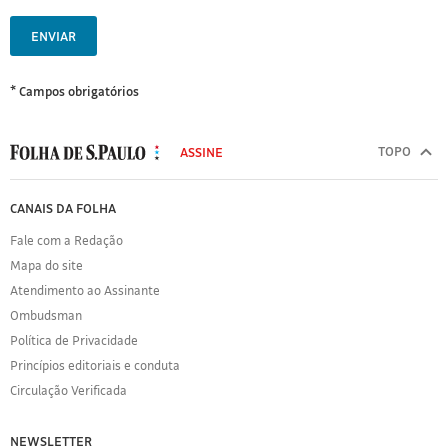
ENVIAR
* Campos obrigatórios
MODAL
500
TOPO
ASSINE
Folha
de
FOLHA
CANAIS DA FOLHA
S.Paulo
DE
Fale com a Redação
S.PAULO
Mapa do site
Sobre
Atendimento ao Assinante
a
Folha
Ombudsman
Política
Política de Privacidade
de
Princípios editoriais e conduta
Privacidade
Circulação Verificada
Expediente
Acervo
NEWSLETTER