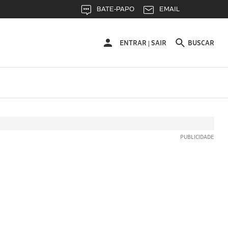
BATE-PAPO
EMAIL
ENTRAR
ENTRAR
SAIR
BUSCAR
|