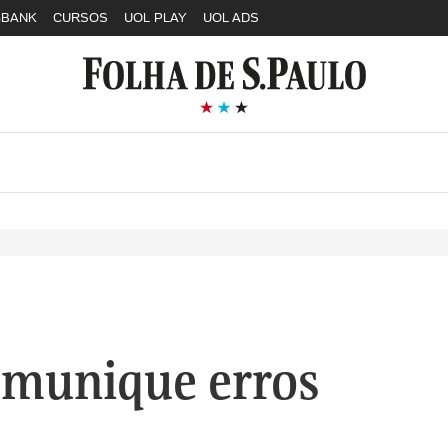
GBANK
CURSOS
UOL PLAY
UOL ADS
munique erros