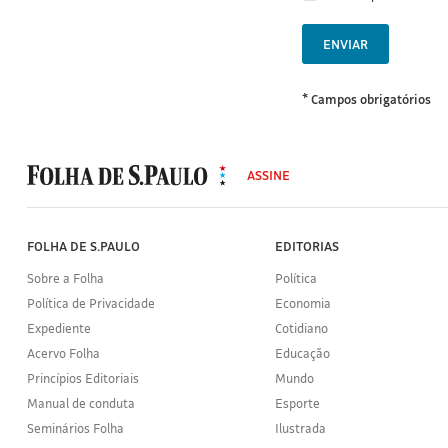
ENVIAR
* Campos obrigatórios
MODAL
500
ASSINE
Folha
de
S.Paulo
FOLHA DE S.PAULO
EDITORIAS
Sobre a Folha
Política
Política de Privacidade
Economia
Expediente
Cotidiano
Acervo Folha
Educação
Princípios Editoriais
Mundo
Manual de conduta
Esporte
Seminários Folha
Ilustrada