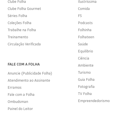
Clube Folha
Ilustríssima
Clube Folha Gourmet
Comida
Séries Folha
F5
Coleções Folha
Podcasts
Trabalhe na Folha
Folhinha
Treinamento
Folhateen
Circulação Verificada
Saúde
Equilíbrio
Ciência
FALE COM A FOLHA
Ambiente
Turismo
Anuncie (Publicidade Folha)
Guia Folha
Atendimento ao Assinante
Fotografia
Erramos
TV Folha
Fale com a Folha
Empreendedorismo
Ombudsman
Painel do Leitor