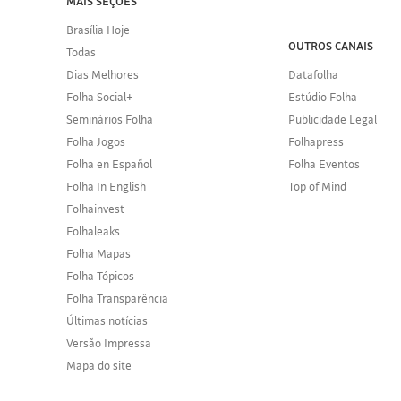
MAIS SEÇÕES
Brasília Hoje
OUTROS CANAIS
Todas
Dias Melhores
Datafolha
Folha Social+
Estúdio Folha
Seminários Folha
Publicidade Legal
Folha Jogos
Folhapress
Folha en Español
Folha Eventos
Folha In English
Top of Mind
Folhainvest
Folhaleaks
Folha Mapas
Folha Tópicos
Folha Transparência
Últimas notícias
Versão Impressa
Mapa do site