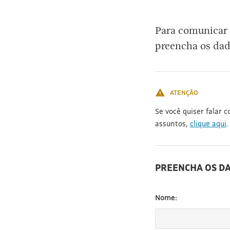
[3]
Para comunicar 
preencha os dad
ATENÇÃO
Se você quiser falar 
assuntos,
clique aqui
.
PREENCHA OS D
Nome: